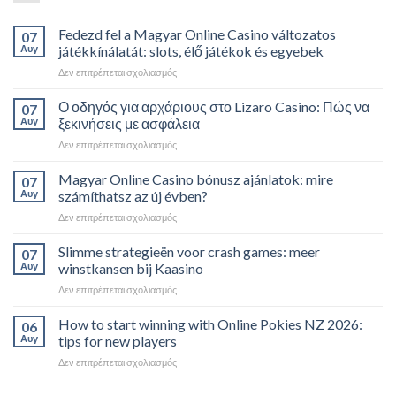
Fedezd fel a Magyar Online Casino változatos
07
Αυγ
játékkínálatát: slots, élő játékok és egyebek
Δεν επιτρέπεται σχολιασμός
Ο οδηγός για αρχάριους στο Lizaro Casino: Πώς να
07
Αυγ
ξεκινήσεις με ασφάλεια
Δεν επιτρέπεται σχολιασμός
Magyar Online Casino bónusz ajánlatok: mire
07
Αυγ
számíthatsz az új évben?
Δεν επιτρέπεται σχολιασμός
Slimme strategieën voor crash games: meer
07
Αυγ
winstkansen bij Kaasino
Δεν επιτρέπεται σχολιασμός
How to start winning with Online Pokies NZ 2026:
06
Αυγ
tips for new players
Δεν επιτρέπεται σχολιασμός