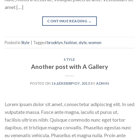
amet […]
CONTINUE READING
→
Posted in
Style
|
Tagged
brooklyn
,
fashion
,
style
,
women
STYLE
Another post with A Gallery
POSTED ON
16 ΔΕΚΕΜΒΡΊΟΥ, 2013
BY
ADMIN
Lorem ipsum dolor sit amet, consectetur adipiscing elit. In sed
vulputate massa. Fusce ante magna, iaculis ut purus ut,
facilisis ultrices nibh. Quisque commodo nunc eget tortor
dapibus, et tristique magna convallis. Phasellus egestas nunc
eu venenatis vehicula. Phasellus et magna nulla. Proin ante