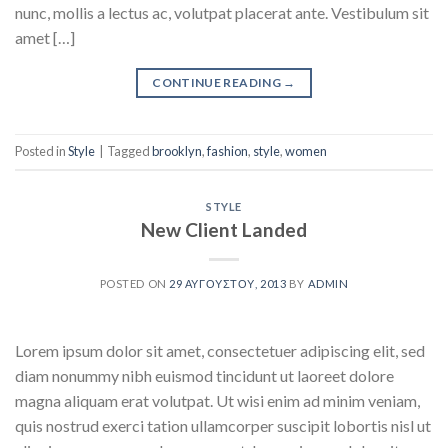
nunc, mollis a lectus ac, volutpat placerat ante. Vestibulum sit
amet […]
CONTINUE READING
→
Posted in
Style
|
Tagged
brooklyn
,
fashion
,
style
,
women
STYLE
New Client Landed
POSTED ON
29 ΑΥΓΟΎΣΤΟΥ, 2013
BY
ADMIN
Lorem ipsum dolor sit amet, consectetuer adipiscing elit, sed
diam nonummy nibh euismod tincidunt ut laoreet dolore
magna aliquam erat volutpat. Ut wisi enim ad minim veniam,
quis nostrud exerci tation ullamcorper suscipit lobortis nisl ut