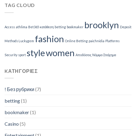
TAG CLOUD
brooklyn
Access
athlima
Bet365 κατάθεση
betting
bookmaker
Deposit
fashion
Methods Luckygem
Online Betting
paichnidia
Platforms
style
women
Security
sport
Αποδόσεις
Νόμιμο Στοίχημα
KΑΤΗΓΟΡΊΕΣ
! Без рубрики
(7)
betting
(1)
bookmaker
(1)
Casino
(5)
Entertainment
(1)