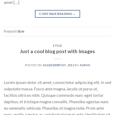
amet […]
CONTINUE READING
→
Posted in
Style
STYLE
Just a cool blog post with Images
POSTED ON
30 ΔΕΚΕΜΒΡΊΟΥ, 2013
BY
ADMIN
Lorem ipsum dolor sit amet, consectetur adipiscing elit. In sed
vulputate massa. Fusce ante magna, iaculis ut purus ut,
facilisis ultrices nibh. Quisque commodo nunc eget tortor
dapibus, et tristique magna convallis. Phasellus egestas nunc
eu venenatis vehicula. Phasellus et magna nulla. Proin ante
nunc, mollis a lectus ac, volutpat placerat ante. Vestibulum sit