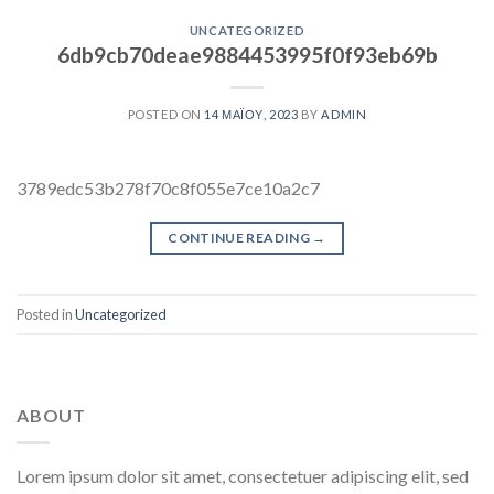
UNCATEGORIZED
6db9cb70deae9884453995f0f93eb69b
POSTED ON
14 ΜΑΪ́ΟΥ, 2023
BY
ADMIN
3789edc53b278f70c8f055e7ce10a2c7
CONTINUE READING
→
Posted in
Uncategorized
ABOUT
Lorem ipsum dolor sit amet, consectetuer adipiscing elit, sed