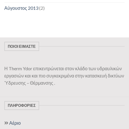
Αύγουστος 2013
(2)
ΠΟΙΟΙ ΕΊΜΑΣΤΕ
Η Therm Ydor επικεντρώνεται στον κλάδο των υδραυλικών
εργασιών και και πιο συγκεκριμένα στην κατασκευή δικτύων
Ύδρευσης – Θέρμανσης .
ΠΛΗΡΟΦΟΡΊΕΣ
Αέριο