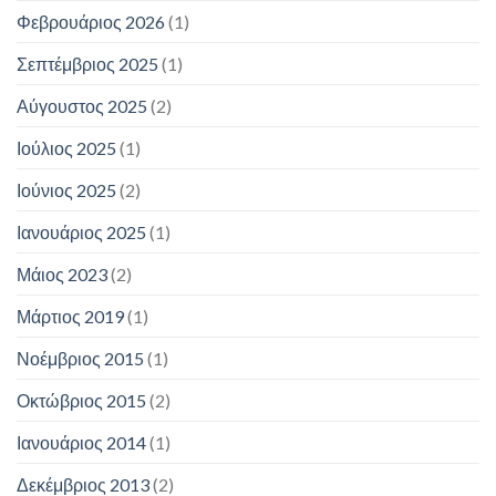
Φεβρουάριος 2026
(1)
Σεπτέμβριος 2025
(1)
Αύγουστος 2025
(2)
Ιούλιος 2025
(1)
Ιούνιος 2025
(2)
Ιανουάριος 2025
(1)
Μάιος 2023
(2)
Μάρτιος 2019
(1)
Νοέμβριος 2015
(1)
Οκτώβριος 2015
(2)
Ιανουάριος 2014
(1)
Δεκέμβριος 2013
(2)