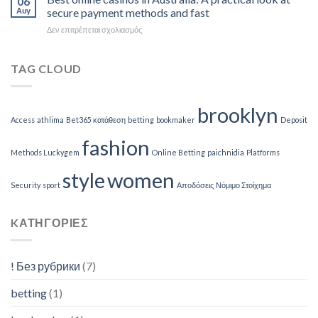
06
Αυγ
secure payment methods and fast
Δεν επιτρέπεται σχολιασμός
TAG CLOUD
brooklyn
Access
athlima
Bet365 κατάθεση
betting
bookmaker
Deposit
fashion
Methods Luckygem
Online Betting
paichnidia
Platforms
style
women
Security
sport
Αποδόσεις
Νόμιμο Στοίχημα
KΑΤΗΓΟΡΊΕΣ
! Без рубрики
(7)
betting
(1)