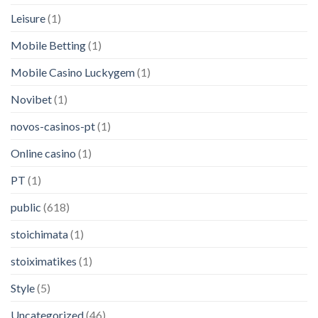
Leisure
(1)
Mobile Betting
(1)
Mobile Casino Luckygem
(1)
Novibet
(1)
novos-casinos-pt
(1)
Online casino
(1)
PT
(1)
public
(618)
stoichimata
(1)
stoiximatikes
(1)
Style
(5)
Uncategorized
(46)