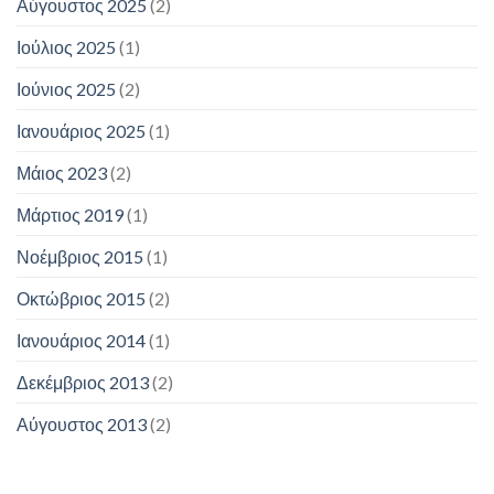
Αύγουστος 2025
(2)
Ιούλιος 2025
(1)
Ιούνιος 2025
(2)
Ιανουάριος 2025
(1)
Μάιος 2023
(2)
Μάρτιος 2019
(1)
Νοέμβριος 2015
(1)
Οκτώβριος 2015
(2)
Ιανουάριος 2014
(1)
Δεκέμβριος 2013
(2)
Αύγουστος 2013
(2)