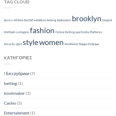
TAG CLOUD
brooklyn
Access
athlima
Bet365 κατάθεση
betting
bookmaker
Deposit
fashion
Methods Luckygem
Online Betting
paichnidia
Platforms
style
women
Security
sport
Αποδόσεις
Νόμιμο Στοίχημα
KΑΤΗΓΟΡΊΕΣ
! Без рубрики
(7)
betting
(1)
bookmaker
(1)
Casino
(5)
Entertainment
(1)