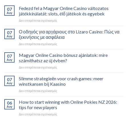
Fedezd fel a Magyar Online Casino változatos
07
Αυγ
játékkínálatát: slots, élő játékok és egyebek
Δεν επιτρέπεται σχολιασμός
Ο οδηγός για αρχάριους στο Lizaro Casino: Πώς να
07
Αυγ
ξεκινήσεις με ασφάλεια
Δεν επιτρέπεται σχολιασμός
Magyar Online Casino bónusz ajánlatok: mire
07
Αυγ
számíthatsz az új évben?
Δεν επιτρέπεται σχολιασμός
Slimme strategieën voor crash games: meer
07
Αυγ
winstkansen bij Kaasino
Δεν επιτρέπεται σχολιασμός
How to start winning with Online Pokies NZ 2026:
06
Αυγ
tips for new players
Δεν επιτρέπεται σχολιασμός