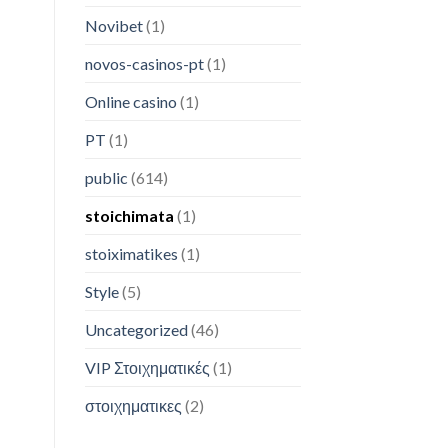
Novibet
(1)
novos-casinos-pt
(1)
Online casino
(1)
PT
(1)
public
(614)
stoichimata
(1)
stoiximatikes
(1)
Style
(5)
Uncategorized
(46)
VIP Στοιχηματικές
(1)
στοιχηματικες
(2)