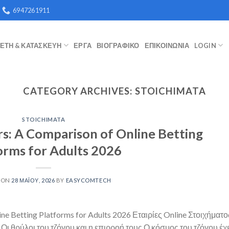
6947261911
ΕΤΗ & ΚΑΤΑΣΚΕΥΗ
ΕΡΓΑ
ΒΙΟΓΡΑΦΙΚΟ
ΕΠΙΚΟΙΝΩΝΙΑ
LOGIN
CATEGORY ARCHIVES:
STOICHIMATA
STOICHIMATA
s: A Comparison of Online Betting
orms for Adults 2026
 ON
28 ΜΑΪ́ΟΥ, 2026
BY
EASYCOMTECH
ne Betting Platforms for Adults 2026 Εταιρίες Online Στοιχήματο
ι θρύλοι του τζόγου και η επιρροή τους Ο κόσμος του τζόγου έχε