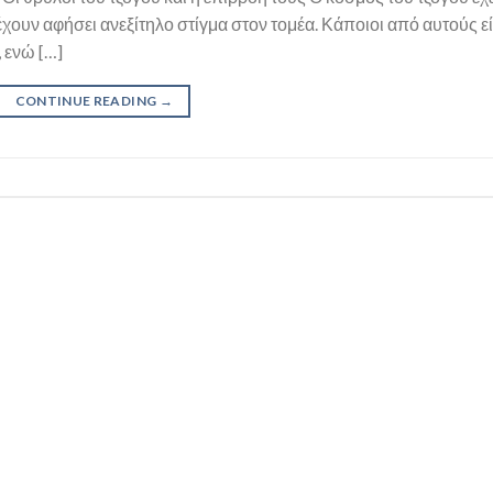
χουν αφήσει ανεξίτηλο στίγμα στον τομέα. Κάποιοι από αυτούς εί
, ενώ […]
CONTINUE READING
→