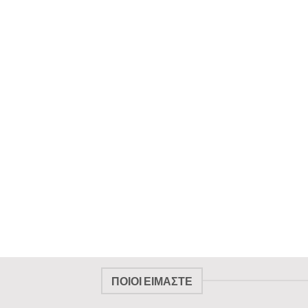
ΠΟΙΟΙ ΕΊΜΑΣΤΕ