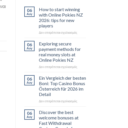
ναι
How to start winning
06
Αυγ
with Online Pokies NZ
2026: tips for new
players
Δεν επιτρέπεται σχολιασμός
Exploring secure
06
Αυγ
payment methods for
real money slots at
Online Pokies NZ
Δεν επιτρέπεται σχολιασμός
Ein Vergleich der besten
06
Αυγ
Boni: Top Casino Bonus
Österreich für 2026 im
Detail
Δεν επιτρέπεται σχολιασμός
Discover the best
06
Αυγ
welcome bonuses at
Fast Withdrawal