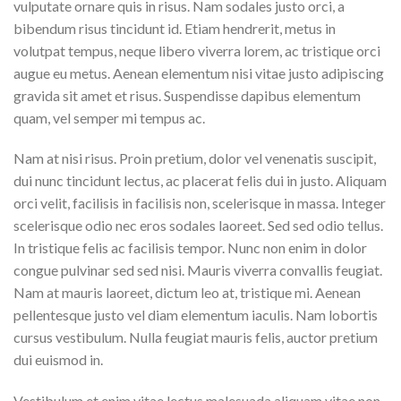
vulputate ornare quis in risus. Nam sodales justo orci, a
bibendum risus tincidunt id. Etiam hendrerit, metus in
volutpat tempus, neque libero viverra lorem, ac tristique orci
augue eu metus. Aenean elementum nisi vitae justo adipiscing
gravida sit amet et risus. Suspendisse dapibus elementum
quam, vel semper mi tempus ac.
Nam at nisi risus. Proin pretium, dolor vel venenatis suscipit,
dui nunc tincidunt lectus, ac placerat felis dui in justo. Aliquam
orci velit, facilisis in facilisis non, scelerisque in massa. Integer
scelerisque odio nec eros sodales laoreet. Sed sed odio tellus.
In tristique felis ac facilisis tempor. Nunc non enim in dolor
congue pulvinar sed sed nisi. Mauris viverra convallis feugiat.
Nam at mauris laoreet, dictum leo at, tristique mi. Aenean
pellentesque justo vel diam elementum iaculis. Nam lobortis
cursus vestibulum. Nulla feugiat mauris felis, auctor pretium
dui euismod in.
Vestibulum et enim vitae lectus malesuada aliquam vitae non