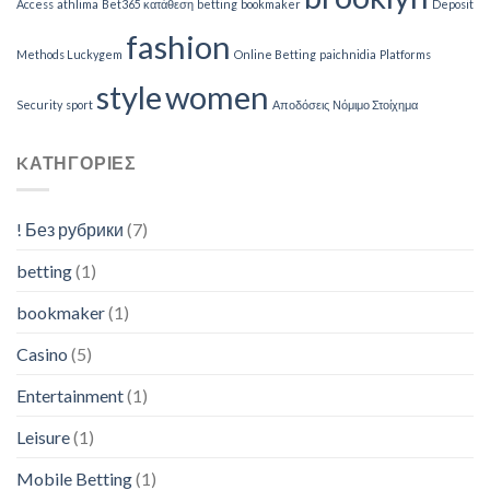
Access
athlima
Bet365 κατάθεση
betting
bookmaker
Deposit
fashion
Methods Luckygem
Online Betting
paichnidia
Platforms
style
women
Security
sport
Αποδόσεις
Νόμιμο Στοίχημα
KΑΤΗΓΟΡΊΕΣ
! Без рубрики
(7)
betting
(1)
bookmaker
(1)
Casino
(5)
Entertainment
(1)
Leisure
(1)
Mobile Betting
(1)