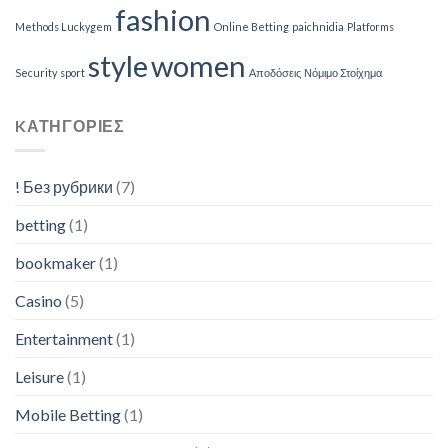
fashion
Methods Luckygem
Online Betting
paichnidia
Platforms
style
women
Security
sport
Αποδόσεις
Νόμιμο Στοίχημα
KΑΤΗΓΟΡΊΕΣ
! Без рубрики
(7)
betting
(1)
bookmaker
(1)
Casino
(5)
Entertainment
(1)
Leisure
(1)
Mobile Betting
(1)