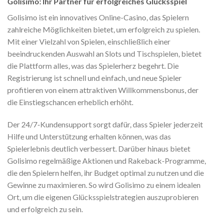
Golisimo: Ihr Partner für erfolgreiches Glücksspiel
Golisimo ist ein innovatives Online-Casino, das Spielern
zahlreiche Möglichkeiten bietet, um erfolgreich zu spielen.
Mit einer Vielzahl von Spielen, einschließlich einer
beeindruckenden Auswahl an Slots und Tischspielen, bietet
die Plattform alles, was das Spielerherz begehrt. Die
Registrierung ist schnell und einfach, und neue Spieler
profitieren von einem attraktiven Willkommensbonus, der
die Einstiegschancen erheblich erhöht.
Der 24/7-Kundensupport sorgt dafür, dass Spieler jederzeit
Hilfe und Unterstützung erhalten können, was das
Spielerlebnis deutlich verbessert. Darüber hinaus bietet
Golisimo regelmäßige Aktionen und Rakeback-Programme,
die den Spielern helfen, ihr Budget optimal zu nutzen und die
Gewinne zu maximieren. So wird Golisimo zu einem idealen
Ort, um die eigenen Glücksspielstrategien auszuprobieren
und erfolgreich zu sein.