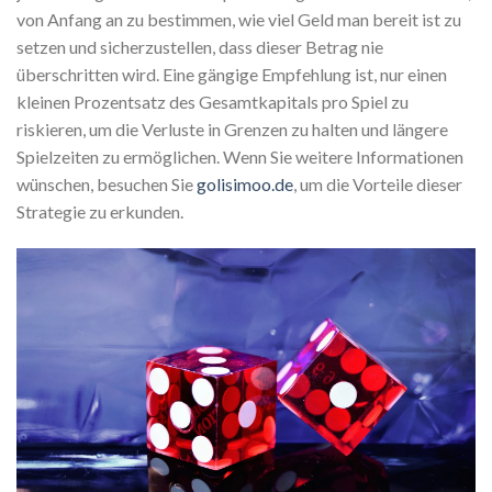
von Anfang an zu bestimmen, wie viel Geld man bereit ist zu
setzen und sicherzustellen, dass dieser Betrag nie
überschritten wird. Eine gängige Empfehlung ist, nur einen
kleinen Prozentsatz des Gesamtkapitals pro Spiel zu
riskieren, um die Verluste in Grenzen zu halten und längere
Spielzeiten zu ermöglichen. Wenn Sie weitere Informationen
wünschen, besuchen Sie
golisimoo.de
, um die Vorteile dieser
Strategie zu erkunden.