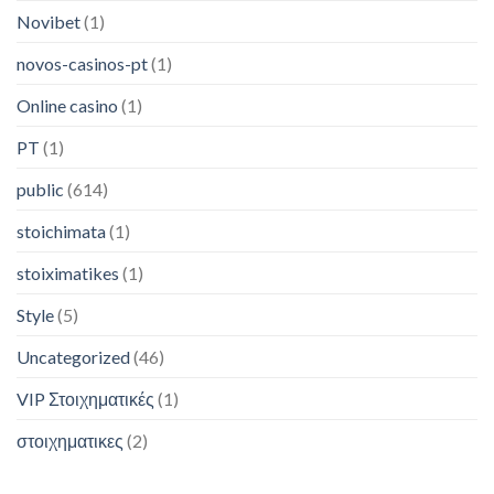
Novibet
(1)
novos-casinos-pt
(1)
Online casino
(1)
PT
(1)
public
(614)
stoichimata
(1)
stoiximatikes
(1)
Style
(5)
Uncategorized
(46)
VIP Στοιχηματικές
(1)
στοιχηματικες
(2)