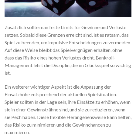
Zusätzlich sollte man feste Limits für Gewinne und Verluste
setzen. Sobald diese Grenzen erreicht sind, ist es ratsam, das
Spiel zu beenden, um impulsive Entscheidungen zu vermeiden.
Auf diese Weise bleibt das Spielvergnügen erhalten, ohne
dass das Risiko eines hohen Verlustes droht. Bankroll-
Management lehrt die Disziplin, die im Glücksspiel so wichtig
ist.
Ein weiterer wichtiger Aspekt ist die Anpassung der
Einsatzhöhe entsprechend der aktuellen Spielsituation.
Spieler sollten in der Lage sein, ihre Einsätze zu erhöhen, wenn
sie in einer Gewinnsträhne sind, und sie zu reduzieren, wenn
sie Pech haben. Diese flexible Herangehensweise kann helfen,
das Risiko zu minimieren und die Gewinnchancen zu
maximieren.