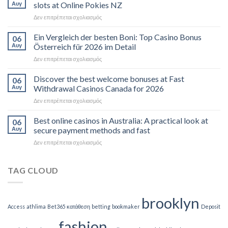
Αυγ
slots at Online Pokies NZ
Δεν επιτρέπεται σχολιασμός
Ein Vergleich der besten Boni: Top Casino Bonus
06
Αυγ
Österreich für 2026 im Detail
Δεν επιτρέπεται σχολιασμός
Discover the best welcome bonuses at Fast
06
Αυγ
Withdrawal Casinos Canada for 2026
Δεν επιτρέπεται σχολιασμός
Best online casinos in Australia: A practical look at
06
Αυγ
secure payment methods and fast
Δεν επιτρέπεται σχολιασμός
TAG CLOUD
brooklyn
Access
athlima
Bet365 κατάθεση
betting
bookmaker
Deposit
fashion