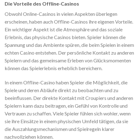
Die Vorteile des Offline-Casinos
Obwohl Online-Casinos in vielen Aspekten überlegen
erscheinen, haben auch Offline-Casinos ihre eigenen Vorteile.
Ein wichtiger Aspekt ist die Atmosphäre und das soziale
Erlebnis, das physische Casinos bieten. Spieler können die
Spannung und das Ambiente spüren, die beim Spielen in einem
echten Casino entstehen. Der persönliche Kontakt zu anderen
Spielern und das gemeinsame Erleben von Glücksmomenten
können das Spielerlebnis erheblich bereichern.
In einem Offline-Casino haben Spieler die Möglichkeit, die
Spiele und deren Abläufe direkt zu beobachten und zu
beeinflussen. Der direkte Kontakt mit Croupiers und anderen
Spielern kann dazu beitragen, ein Gefühl von Kontrolle und
Vertrauen zu schaffen. Viele Spieler fühlen sich wohler, wenn
sie ihre Einsätze in einem physischen Umfeld tätigen, da sie
die Auszahlungsmechanismen und Spielregeln klarer
nachvollziehen können.