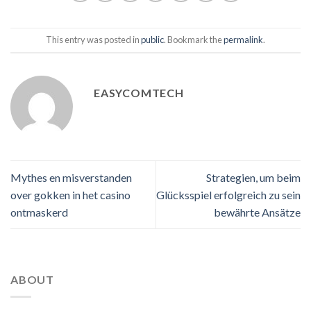
This entry was posted in
public
. Bookmark the
permalink
.
EASYCOMTECH
Mythes en misverstanden
Strategien, um beim
over gokken in het casino
Glücksspiel erfolgreich zu sein
ontmaskerd
bewährte Ansätze
ABOUT