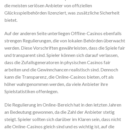
die meisten seriösen Anbieter von offiziellen
Glücksspielbehörden lizenziert, was zusätzliche Sicherheit
bietet.
Auf der anderen Seite unterliegen Offline-Casinos ebenfalls
strengen Regulierungen, die von lokalen Behörden überwacht
werden. Diese Vorschriften gewährleisten, dass die Spiele fair
und transparent sind. Spieler können sich darauf verlassen,
dass die Zufallsgeneratoren in physischen Casinos fair
arbeiten und die Gewinnchancen realistisch sind. Dennoch
kann die Transparenz, die Online-Casinos bieten, oft als
höher wahrgenommen werden, da viele Anbieter ihre
Spielstatistiken offenlegen.
Die Regulierung im Online-Bereich hat in den letzten Jahren
an Bedeutung gewonnen, da die Zahl der Anbieter stetig
steigt. Spieler sollten sich darüber im Klaren sein, dass nicht
alle Online-Casinos gleich sind und es wichtig ist, auf die