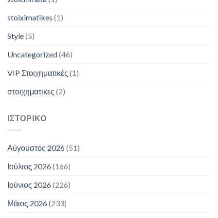
stoiximatikes
(1)
Style
(5)
Uncategorized
(46)
VIP Στοιχηματικές
(1)
στοιχηματικες
(2)
ΙΣΤΟΡΙΚΌ
Αύγουστος 2026
(51)
Ιούλιος 2026
(166)
Ιούνιος 2026
(226)
Μάιος 2026
(233)