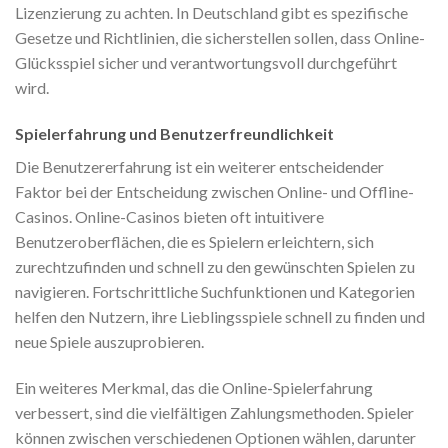
Lizenzierung zu achten. In Deutschland gibt es spezifische
Gesetze und Richtlinien, die sicherstellen sollen, dass Online-
Glücksspiel sicher und verantwortungsvoll durchgeführt
wird.
Spielerfahrung und Benutzerfreundlichkeit
Die Benutzererfahrung ist ein weiterer entscheidender
Faktor bei der Entscheidung zwischen Online- und Offline-
Casinos. Online-Casinos bieten oft intuitivere
Benutzeroberflächen, die es Spielern erleichtern, sich
zurechtzufinden und schnell zu den gewünschten Spielen zu
navigieren. Fortschrittliche Suchfunktionen und Kategorien
helfen den Nutzern, ihre Lieblingsspiele schnell zu finden und
neue Spiele auszuprobieren.
Ein weiteres Merkmal, das die Online-Spielerfahrung
verbessert, sind die vielfältigen Zahlungsmethoden. Spieler
können zwischen verschiedenen Optionen wählen, darunter