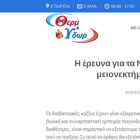
ΕΤΑΙΡΕΙΑ
E-MAIL
08:00 - 17:00
ΜΕΛ
Η έρευνα για τα
μειονεκτή
POSTED
Οι διαδικτυακές καζίνο έχουν γίνει εξαιρετ
βολική και συναρπαστική εμπειρία παιχνιδι
διαθέσιμες, είναι σημαντικό να εξετάσουμε 
πού να παίξετε. Σε αυτό το άρθρο, θα εξετά