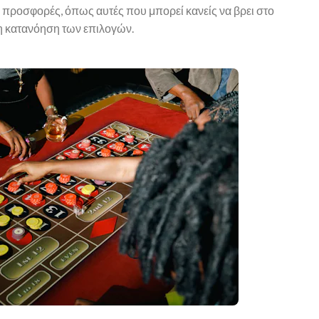
υ προσφορές, όπως αυτές που μπορεί κανείς να βρει στο
η κατανόηση των επιλογών.