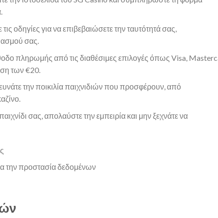
.
τις οδηγίες για να επιβεβαιώσετε την ταυτότητά σας,
ιασμού σας.
θοδο πληρωμής από τις διαθέσιμες επιλογές όπως Visa, Masterc
εση των €20.
ευνάτε την ποικιλία παιχνιδιών που προσφέρουν, από
αζίνο.
παιχνίδι σας, απολαύστε την εμπειρία και μην ξεχνάτε να
ής
ια την προστασία δεδομένων
κών