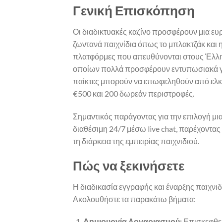
Γενική Επισκόπηση
Οι διαδικτυακές καζίνο προσφέρουν μια ευ
ζωντανά παιχνίδια όπως το μπλακτζάκ και η
πλατφόρμες που απευθύνονται στους Έλλην
οποίων πολλά προσφέρουν εντυπωσιακά γρ
παίκτες μπορούν να επωφεληθούν από ελ
€500 και 200 δωρεάν περιστροφές.
Σημαντικός παράγοντας για την επιλογή μια
διαθέσιμη 24/7 μέσω live chat, παρέχοντ
τη διάρκεια της εμπειρίας παιχνιδιού.
Πώς να ξεκινήσετε
Η διαδικασία εγγραφής και έναρξης παιχνιδι
Ακολουθήστε τα παρακάτω βήματα:
Δημιουργία Λογαριασμού:
Επισκεφθεί