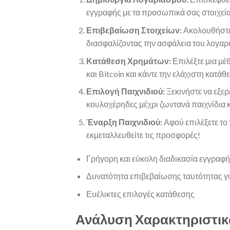
εγγραφής με τα προσωπικά σας στοιχεία
Επιβεβαίωση Στοιχείων:
Ακολουθήστε 
διασφαλίζοντας την ασφάλεια του λογαρ
Κατάθεση Χρημάτων:
Επιλέξτε μια μέ
και Bitcoin και κάντε την ελάχιστη κατάθ
Επιλογή Παιχνιδιού:
Ξεκινήστε να εξερ
κουλοχέρηδες μέχρι ζωντανά παιχνίδια κ
Έναρξη Παιχνιδιού:
Αφού επιλέξετε το 
εκμεταλλευθείτε τις προσφορές!
Γρήγορη και εύκολη διαδικασία εγγραφ
Δυνατότητα επιβεβαίωσης ταυτότητας γ
Ευέλικτες επιλογές κατάθεσης
Ανάλυση Χαρακτηριστι