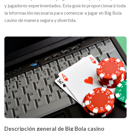
y jugadores experimentados. Esta guía te proporcionará toda
la información necesaria para comenzar a jugar en Big Bola
casino de manera segura y divertida.
Descripción general de Big Bola casino