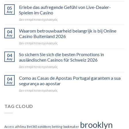
Erlebe das aufregende Gefühl von Live-Dealer-
05
Αυγ
Spielen im Casino
Δεν επιτρέπεται σχολιασμός
Waarom betrouwbaarheid belangrijk is bij Online
04
Αυγ
Casino Buitenland 2026
Δεν επιτρέπεται σχολιασμός
So sichern Sie sich die besten Promotions in
04
Αυγ
ausländischen Casinos für Schweiz 2026
Δεν επιτρέπεται σχολιασμός
Como as Casas de Apostas Portugal garantem a sua
04
Αυγ
segurança ao apostar
Δεν επιτρέπεται σχολιασμός
TAG CLOUD
brooklyn
Access
athlima
Bet365 κατάθεση
betting
bookmaker