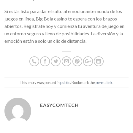
Si estás listo para dar el salto al emocionante mundo de los
juegos en línea, Big Bola casino te espera con los brazos
abiertos. Regístrate hoy y comienza tu aventura de juego en
un entorno seguro y lleno de posibilidades. La diversión y la
emoción están a solo un clic de distancia.
This entry was posted in
public
. Bookmark the
permalink
.
EASYCOMTECH