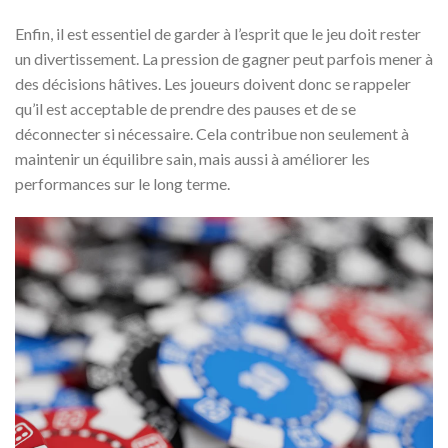
Enfin, il est essentiel de garder à l’esprit que le jeu doit rester
un divertissement. La pression de gagner peut parfois mener à
des décisions hâtives. Les joueurs doivent donc se rappeler
qu’il est acceptable de prendre des pauses et de se
déconnecter si nécessaire. Cela contribue non seulement à
maintenir un équilibre sain, mais aussi à améliorer les
performances sur le long terme.