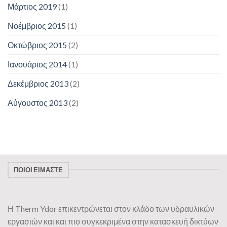
Μάρτιος 2019
(1)
Νοέμβριος 2015
(1)
Οκτώβριος 2015
(2)
Ιανουάριος 2014
(1)
Δεκέμβριος 2013
(2)
Αύγουστος 2013
(2)
ΠΟΙΟΙ ΕΊΜΑΣΤΕ
Η Therm Ydor επικεντρώνεται στον κλάδο των υδραυλικών
εργασιών και και πιο συγκεκριμένα στην κατασκευή δικτύων