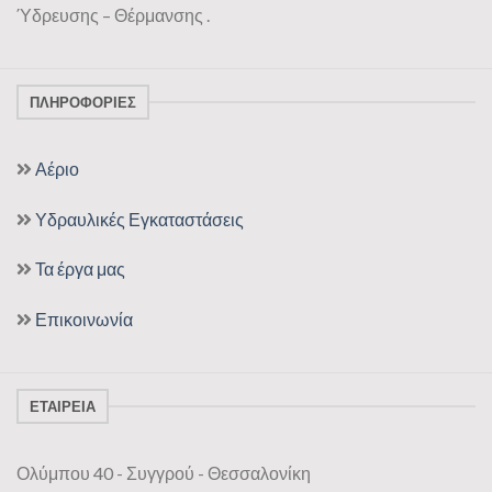
Ύδρευσης – Θέρμανσης .
ΠΛΗΡΟΦΟΡΊΕΣ
Αέριο
Υδραυλικές Εγκαταστάσεις
Τα έργα μας
Επικοινωνία
ΕΤΑΙΡΕΊΑ
Ολύμπου 40 - Συγγρού - Θεσσαλονίκη