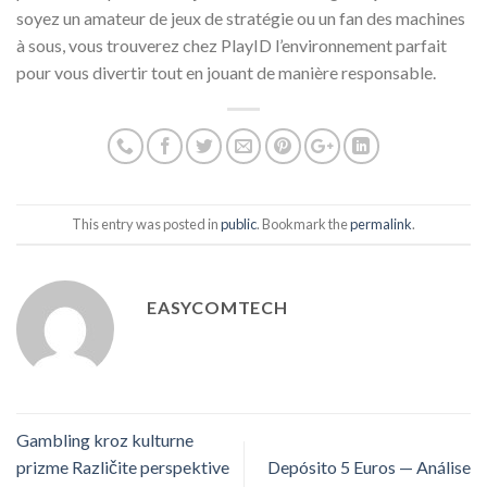
soyez un amateur de jeux de stratégie ou un fan des machines
à sous, vous trouverez chez PlayID l’environnement parfait
pour vous divertir tout en jouant de manière responsable.
This entry was posted in
public
. Bookmark the
permalink
.
EASYCOMTECH
Gambling kroz kulturne
prizme Različite perspektive
Depósito 5 Euros — Análise