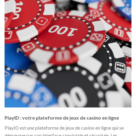
PlayID : votre plateforme de jeux de casino en ligne
PlayID est une plateforme de jeux de casino en ligne qui se
démarque par son interface conviviale et sécurisée. Les