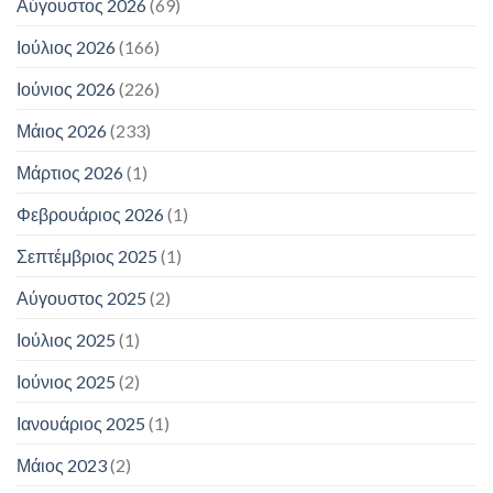
Αύγουστος 2026
(69)
Ιούλιος 2026
(166)
Ιούνιος 2026
(226)
Μάιος 2026
(233)
Μάρτιος 2026
(1)
Φεβρουάριος 2026
(1)
Σεπτέμβριος 2025
(1)
Αύγουστος 2025
(2)
Ιούλιος 2025
(1)
Ιούνιος 2025
(2)
Ιανουάριος 2025
(1)
Μάιος 2023
(2)