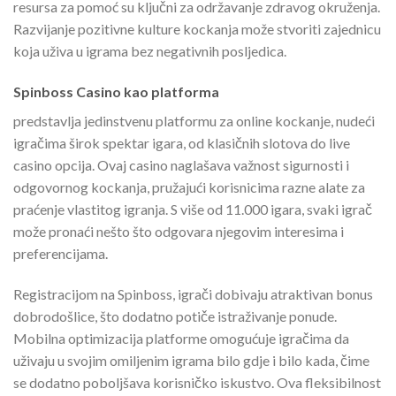
resursa za pomoć su ključni za održavanje zdravog okruženja.
Razvijanje pozitivne kulture kockanja može stvoriti zajednicu
koja uživa u igrama bez negativnih posljedica.
Spinboss Casino kao platforma
predstavlja jedinstvenu platformu za online kockanje, nudeći
igračima širok spektar igara, od klasičnih slotova do live
casino opcija. Ovaj casino naglašava važnost sigurnosti i
odgovornog kockanja, pružajući korisnicima razne alate za
praćenje vlastitog igranja. S više od 11.000 igara, svaki igrač
može pronaći nešto što odgovara njegovim interesima i
preferencijama.
Registracijom na Spinboss, igrači dobivaju atraktivan bonus
dobrodošlice, što dodatno potiče istraživanje ponude.
Mobilna optimizacija platforme omogućuje igračima da
uživaju u svojim omiljenim igrama bilo gdje i bilo kada, čime
se dodatno poboljšava korisničko iskustvo. Ova fleksibilnost