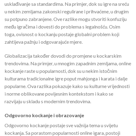
usklađivanje sa standardima. Na primjer, dok su igre na sreću
u nekim zemljama zakonski regulirane i prihvaćene, u drugim
su potpuno zabranjene. Ove razlike mogu stvoriti konfuziju
među igračima i dovesti do problema s legalnošću. Osim
toga, ovisnost o kockanju postaje globalni problem koji
zahtijeva pažnju i odgovarajuće mjere.
Globalizacija također dovodi do promjene u kockarskim
trendovima. Na primjer, u mnogim zapadnim zemljama, online
kockanje raste u popularnosti, dok su u nekim istočnim
kulturama tradicionalne igre poput mahjonga i karata i dalje
popularne. Ova razlika pokazuje kako su kulturne vrijednosti
i norme oblikovane povijesnim kontekstom i kako se
razvijaju u skladu s modernim trendovima.
Odgovorno kockanje i obrazovanje
Odgovorno kockanje postaje sve važnija tema u svijetu
kockanja. Sa porastom popularnosti online igara, postoji