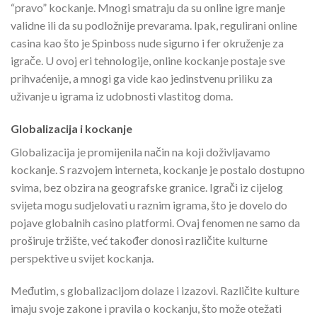
“pravo” kockanje. Mnogi smatraju da su online igre manje
validne ili da su podložnije prevarama. Ipak, regulirani online
casina kao što je Spinboss nude sigurno i fer okruženje za
igrače. U ovoj eri tehnologije, online kockanje postaje sve
prihvaćenije, a mnogi ga vide kao jedinstvenu priliku za
uživanje u igrama iz udobnosti vlastitog doma.
Globalizacija i kockanje
Globalizacija je promijenila način na koji doživljavamo
kockanje. S razvojem interneta, kockanje je postalo dostupno
svima, bez obzira na geografske granice. Igrači iz cijelog
svijeta mogu sudjelovati u raznim igrama, što je dovelo do
pojave globalnih casino platformi. Ovaj fenomen ne samo da
proširuje tržište, već također donosi različite kulturne
perspektive u svijet kockanja.
Međutim, s globalizacijom dolaze i izazovi. Različite kulture
imaju svoje zakone i pravila o kockanju, što može otežati