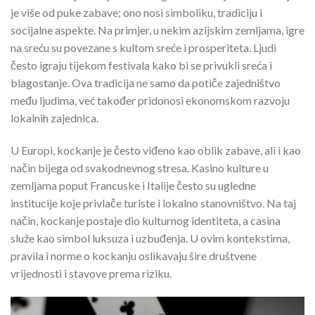
je više od puke zabave; ono nosi simboliku, tradiciju i
socijalne aspekte. Na primjer, u nekim azijskim zemljama, igre
na sreću su povezane s kultom sreće i prosperiteta. Ljudi
često igraju tijekom festivala kako bi se privukli sreća i
blagostanje. Ova tradicija ne samo da potiče zajedništvo
među ljudima, već također pridonosi ekonomskom razvoju
lokalnih zajednica.
U Europi, kockanje je često viđeno kao oblik zabave, ali i kao
način bijega od svakodnevnog stresa. Kasino kulture u
zemljama poput Francuske i Italije često su ugledne
institucije koje privlače turiste i lokalno stanovništvo. Na taj
način, kockanje postaje dio kulturnog identiteta, a casina
služe kao simbol luksuza i uzbuđenja. U ovim kontekstima,
pravila i norme o kockanju oslikavaju šire društvene
vrijednosti i stavove prema riziku.