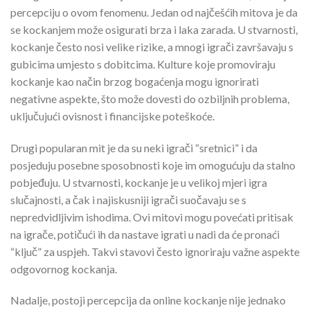
percepciju o ovom fenomenu. Jedan od najčešćih mitova je da
se kockanjem može osigurati brza i laka zarada. U stvarnosti,
kockanje često nosi velike rizike, a mnogi igrači završavaju s
gubicima umjesto s dobitcima. Kulture koje promoviraju
kockanje kao način brzog bogaćenja mogu ignorirati
negativne aspekte, što može dovesti do ozbiljnih problema,
uključujući ovisnost i financijske poteškoće.
Drugi popularan mit je da su neki igrači “sretnici” i da
posjeduju posebne sposobnosti koje im omogućuju da stalno
pobjeđuju. U stvarnosti, kockanje je u velikoj mjeri igra
slučajnosti, a čak i najiskusniji igrači suočavaju se s
nepredvidljivim ishodima. Ovi mitovi mogu povećati pritisak
na igrače, potičući ih da nastave igrati u nadi da će pronaći
“ključ” za uspjeh. Takvi stavovi često ignoriraju važne aspekte
odgovornog kockanja.
Nadalje, postoji percepcija da online kockanje nije jednako