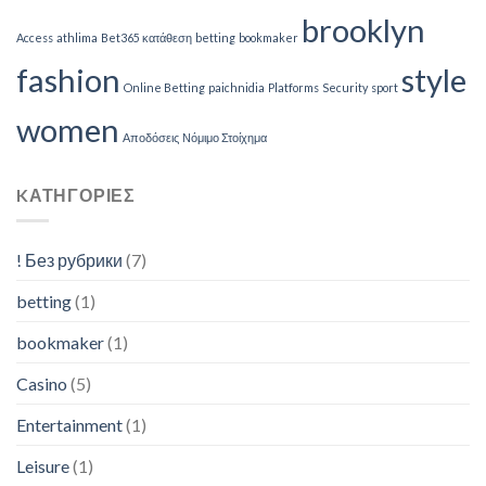
brooklyn
Access
athlima
Bet365 κατάθεση
betting
bookmaker
fashion
style
Online Betting
paichnidia
Platforms
Security
sport
women
Αποδόσεις
Νόμιμο Στοίχημα
KΑΤΗΓΟΡΊΕΣ
! Без рубрики
(7)
betting
(1)
bookmaker
(1)
Casino
(5)
Entertainment
(1)
Leisure
(1)