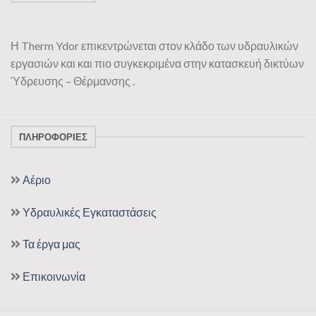
Η Therm Ydor επικεντρώνεται στον κλάδο των υδραυλικών
εργασιών και και πιο συγκεκριμένα στην κατασκευή δικτύων
Ύδρευσης – Θέρμανσης .
ΠΛΗΡΟΦΟΡΊΕΣ
Αέριο
Υδραυλικές Εγκαταστάσεις
Τα έργα μας
Επικοινωνία