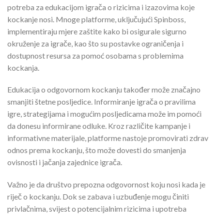
potreba za edukacijom igrača o rizicima i izazovima koje
kockanje nosi. Mnoge platforme, uključujući Spinboss,
implementiraju mjere zaštite kako bi osigurale sigurno
okruženje za igrače, kao što su postavke ograničenja i
dostupnost resursa za pomoć osobama s problemima
kockanja.
Edukacija o odgovornom kockanju također može značajno
smanjiti štetne posljedice. Informiranje igrača o pravilima
igre, strategijama i mogućim posljedicama može im pomoći
da donesu informirane odluke. Kroz različite kampanje i
informativne materijale, platforme nastoje promovirati zdrav
odnos prema kockanju, što može dovesti do smanjenja
ovisnosti i jačanja zajednice igrača.
Važno je da društvo prepozna odgovornost koju nosi kada je
riječ o kockanju. Dok se zabava i uzbuđenje mogu činiti
privlačnima, svijest o potencijalnim rizicima i upotreba