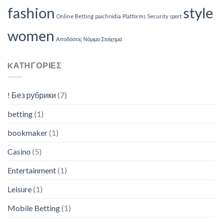
fashion
style
Online Betting
paichnidia
Platforms
Security
sport
women
Αποδόσεις
Νόμιμο Στοίχημα
KΑΤΗΓΟΡΊΕΣ
! Без рубрики
(7)
betting
(1)
bookmaker
(1)
Casino
(5)
Entertainment
(1)
Leisure
(1)
Mobile Betting
(1)