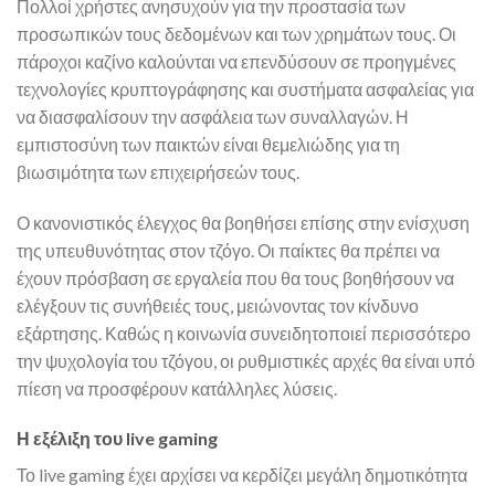
Πολλοί χρήστες ανησυχούν για την προστασία των
προσωπικών τους δεδομένων και των χρημάτων τους. Οι
πάροχοι καζίνο καλούνται να επενδύσουν σε προηγμένες
τεχνολογίες κρυπτογράφησης και συστήματα ασφαλείας για
να διασφαλίσουν την ασφάλεια των συναλλαγών. Η
εμπιστοσύνη των παικτών είναι θεμελιώδης για τη
βιωσιμότητα των επιχειρήσεών τους.
Ο κανονιστικός έλεγχος θα βοηθήσει επίσης στην ενίσχυση
της υπευθυνότητας στον τζόγο. Οι παίκτες θα πρέπει να
έχουν πρόσβαση σε εργαλεία που θα τους βοηθήσουν να
ελέγξουν τις συνήθειές τους, μειώνοντας τον κίνδυνο
εξάρτησης. Καθώς η κοινωνία συνειδητοποιεί περισσότερο
την ψυχολογία του τζόγου, οι ρυθμιστικές αρχές θα είναι υπό
πίεση να προσφέρουν κατάλληλες λύσεις.
Η εξέλιξη του live gaming
Το live gaming έχει αρχίσει να κερδίζει μεγάλη δημοτικότητα