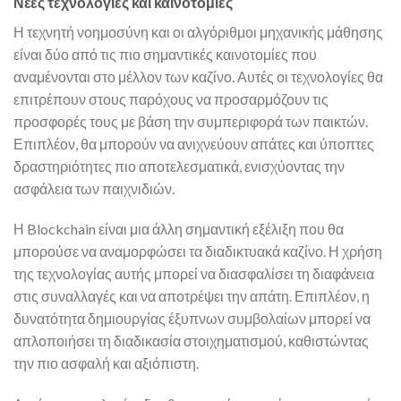
Νέες τεχνολογίες και καινοτομίες
Η τεχνητή νοημοσύνη και οι αλγόριθμοι μηχανικής μάθησης
είναι δύο από τις πιο σημαντικές καινοτομίες που
αναμένονται στο μέλλον των καζίνο. Αυτές οι τεχνολογίες θα
επιτρέπουν στους παρόχους να προσαρμόζουν τις
προσφορές τους με βάση την συμπεριφορά των παικτών.
Επιπλέον, θα μπορούν να ανιχνεύουν απάτες και ύποπτες
δραστηριότητες πιο αποτελεσματικά, ενισχύοντας την
ασφάλεια των παιχνιδιών.
Η Blockchain είναι μια άλλη σημαντική εξέλιξη που θα
μπορούσε να αναμορφώσει τα διαδικτυακά καζίνο. Η χρήση
της τεχνολογίας αυτής μπορεί να διασφαλίσει τη διαφάνεια
στις συναλλαγές και να αποτρέψει την απάτη. Επιπλέον, η
δυνατότητα δημιουργίας έξυπνων συμβολαίων μπορεί να
απλοποιήσει τη διαδικασία στοιχηματισμού, καθιστώντας
την πιο ασφαλή και αξιόπιστη.