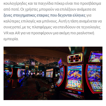
κουλοχέρηδες και τα παιχνίδια πόκερ είναι πιο προσβάσιμα
από ποτέ. Οι χρήστες μπορούν να επιλέξουν ανάμεσα σε
ξενες στοιχηματικες εταιριες που δεχονται ελληνες
για
καλύτερες επιλογές και μπόνους. Αυτή η τάση αναμένεται να
συνεχιστεί, με τις πλατφόρμες να επενδύουν σε τεχνολογίες
VR και AR για να προσφέρουν μια ακόμη πιο ρεαλιστική
εμπειρία.