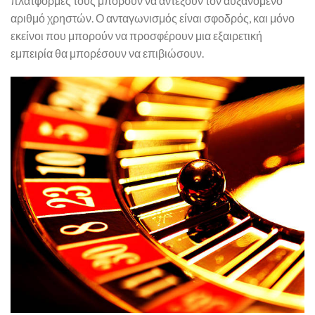
πλατφόρμες τους μπορούν να αντέξουν τον αυξανόμενο
αριθμό χρηστών. Ο ανταγωνισμός είναι σφοδρός, και μόνο
εκείνοι που μπορούν να προσφέρουν μια εξαιρετική
εμπειρία θα μπορέσουν να επιβιώσουν.