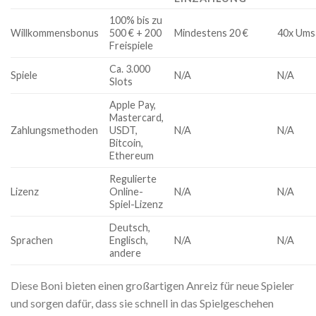
100% bis zu
Willkommensbonus
500 € + 200
Mindestens 20 €
40x Ums
Freispiele
Ca. 3.000
Spiele
N/A
N/A
Slots
Apple Pay,
Mastercard,
Zahlungsmethoden
USDT,
N/A
N/A
Bitcoin,
Ethereum
Regulierte
Lizenz
Online-
N/A
N/A
Spiel-Lizenz
Deutsch,
Sprachen
Englisch,
N/A
N/A
andere
Diese Boni bieten einen großartigen Anreiz für neue Spieler
und sorgen dafür, dass sie schnell in das Spielgeschehen