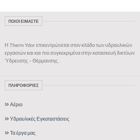
ΠΟΙΟΙ ΕΊΜΑΣΤΕ
Η Therm Ydor επικεντρώνεται στον κλάδο των υδραυλικών
εργασιών και και πιο συγκεκριμένα στην κατασκευή δικτύων
Ύδρευσης – Θέρμανσης .
ΠΛΗΡΟΦΟΡΊΕΣ
Αέριο
Υδραυλικές Εγκαταστάσεις
Τα έργα μας