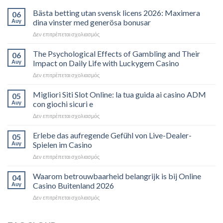
Bästa betting utan svensk licens 2026: Maximera
06
Αυγ
dina vinster med generösa bonusar
Δεν επιτρέπεται σχολιασμός
The Psychological Effects of Gambling and Their
06
Αυγ
Impact on Daily Life with Luckygem Casino
Δεν επιτρέπεται σχολιασμός
Migliori Siti Slot Online: la tua guida ai casino ADM
05
Αυγ
con giochi sicuri e
Δεν επιτρέπεται σχολιασμός
Erlebe das aufregende Gefühl von Live-Dealer-
05
Αυγ
Spielen im Casino
Δεν επιτρέπεται σχολιασμός
Waarom betrouwbaarheid belangrijk is bij Online
04
Αυγ
Casino Buitenland 2026
Δεν επιτρέπεται σχολιασμός