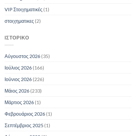
VIP Στοιχηματικές
(1)
στοιχηματικες
(2)
ΙΣΤΟΡΙΚΌ
Αύγουστος 2026
(35)
Ιούλιος 2026
(166)
Ιούνιος 2026
(226)
Μάιος 2026
(233)
Μάρτιος 2026
(1)
Φεβρουάριος 2026
(1)
Σεπτέμβριος 2025
(1)