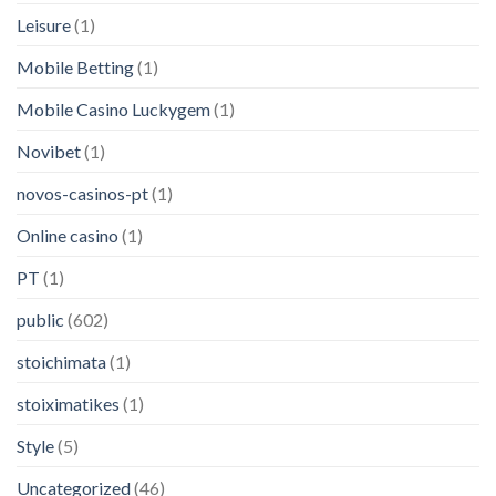
Leisure
(1)
Mobile Betting
(1)
Mobile Casino Luckygem
(1)
Novibet
(1)
novos-casinos-pt
(1)
Online casino
(1)
PT
(1)
public
(602)
stoichimata
(1)
stoiximatikes
(1)
Style
(5)
Uncategorized
(46)