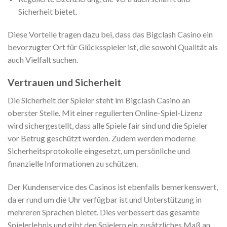
Sicherheit bietet.
Diese Vorteile tragen dazu bei, dass das Bigclash Casino ein
bevorzugter Ort für Glücksspieler ist, die sowohl Qualität als
auch Vielfalt suchen.
Vertrauen und Sicherheit
Die Sicherheit der Spieler steht im Bigclash Casino an
oberster Stelle. Mit einer regulierten Online-Spiel-Lizenz
wird sichergestellt, dass alle Spiele fair sind und die Spieler
vor Betrug geschützt werden. Zudem werden moderne
Sicherheitsprotokolle eingesetzt, um persönliche und
finanzielle Informationen zu schützen.
Der Kundenservice des Casinos ist ebenfalls bemerkenswert,
da er rund um die Uhr verfügbar ist und Unterstützung in
mehreren Sprachen bietet. Dies verbessert das gesamte
Spielerlebnis und gibt den Spielern ein zusätzliches Maß an