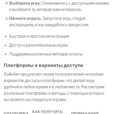
Выберите игру:
Ознакомьтесь с доступными играми
и выберите ту, которая вам интересна.
Начните играть:
Запустите игру, следуя
инструкциям, и наслаждайтесь процессом.
Быстрая и простая регистрация
Доступ к разнообразным играм
Поддержка различных методов оплаты
Платформы и варианты доступа
Лайнбет предлагает своим пользователям несколько
вариантов доступа к платформе, что делает игру
удобной в любое время и в любом месте. Рассмотрим
различные платформы и методы, с помощью которых
вы можете наслаждаться играми:
КАК ПОЛУЧИТЬ
ПЛАТФОРМА
ПРИМЕЧАНИЯ