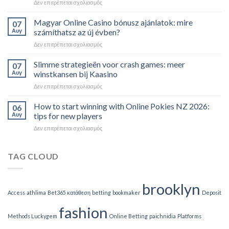
Δεν επιτρέπεται σχολιασμός
Magyar Online Casino bónusz ajánlatok: mire
07
Αυγ
számíthatsz az új évben?
Δεν επιτρέπεται σχολιασμός
Slimme strategieën voor crash games: meer
07
Αυγ
winstkansen bij Kaasino
Δεν επιτρέπεται σχολιασμός
How to start winning with Online Pokies NZ 2026:
06
Αυγ
tips for new players
Δεν επιτρέπεται σχολιασμός
TAG CLOUD
brooklyn
Access
athlima
Bet365 κατάθεση
betting
bookmaker
Deposit
fashion
Methods Luckygem
Online Betting
paichnidia
Platforms