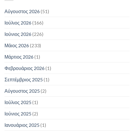
Αύγουστος 2026
(51)
Ιούλιος 2026
(166)
Ιούνιος 2026
(226)
Μάιος 2026
(233)
Μάρτιος 2026
(1)
Φεβρουάριος 2026
(1)
Σεπτέμβριος 2025
(1)
Αύγουστος 2025
(2)
Ιούλιος 2025
(1)
Ιούνιος 2025
(2)
Ιανουάριος 2025
(1)