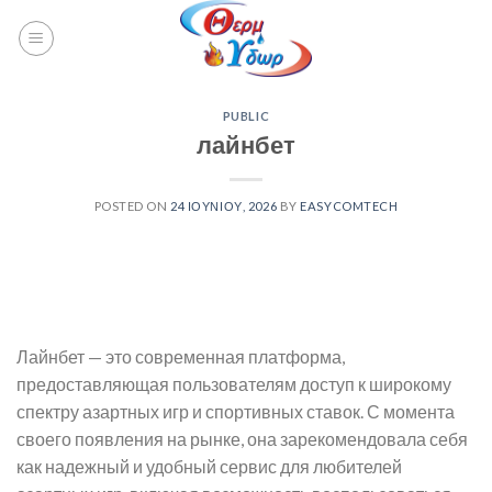
PUBLIC
лайнбет
POSTED ON
24 ΙΟΥΝΊΟΥ, 2026
BY
EASYCOMTECH
Лайнбет — это современная платформа,
предоставляющая пользователям доступ к широкому
спектру азартных игр и спортивных ставок. С момента
своего появления на рынке, она зарекомендовала себя
как надежный и удобный сервис для любителей