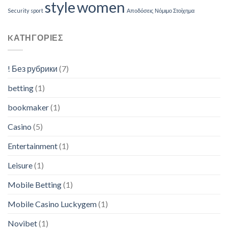
style
women
Security
sport
Αποδόσεις
Νόμιμο Στοίχημα
KΑΤΗΓΟΡΊΕΣ
! Без рубрики
(7)
betting
(1)
bookmaker
(1)
Casino
(5)
Entertainment
(1)
Leisure
(1)
Mobile Betting
(1)
Mobile Casino Luckygem
(1)
Novibet
(1)