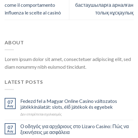
come il comportamento
бастаушыларға арналған
influenza le scelte al casinò
толық нұсқаулық
ABOUT
Lorem ipsum dolor sit amet, consectetuer adipiscing elit, sed
diam nonummy nibh euismod tincidunt.
LATEST POSTS
Fedezd fel a Magyar Online Casino változatos
07
Αυγ
játékkínálatát: slots, élő játékok és egyebek
Δεν επιτρέπεται σχολιασμός
Ο οδηγός για αρχάριους στο Lizaro Casino: Πώς να
07
Αυγ
ξεκινήσεις με ασφάλεια