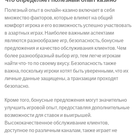
Полезный опыт в онлайн-казино включает в себя
множество факторов, которые влияют на общий
комфорт игрока и его возможность успешно участвовать
в азартных играх. Наиболее важными аспектами
являются разнообразие игр, безопасность, бонусные
предложения и качество обслуживания клиентов. Чем
более разнообразный выбор игр, тем легче игрокам
найти что-то по своему вкусу. Безопасность также
важна, поскольку игроки хотят быть уверенными, что их
личные данные защищены, а транзакции проходят
безопасно.
Кроме того, бонусные предложения могут значительно
улучшить игровой опыт, предоставляя дополнительные
возможности для ставок и выигрышей.
Высококачественное обслуживание клиентов,
доступное по различным каналам, также играет не