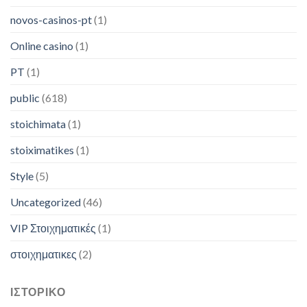
novos-casinos-pt
(1)
Online casino
(1)
PT
(1)
public
(618)
stoichimata
(1)
stoiximatikes
(1)
Style
(5)
Uncategorized
(46)
VIP Στοιχηματικές
(1)
στοιχηματικες
(2)
ΙΣΤΟΡΙΚΌ