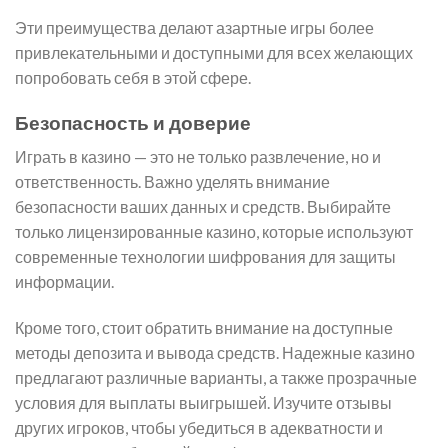
Эти преимущества делают азартные игры более
привлекательными и доступными для всех желающих
попробовать себя в этой сфере.
Безопасность и доверие
Играть в казино — это не только развлечение, но и
ответственность. Важно уделять внимание
безопасности ваших данных и средств. Выбирайте
только лицензированные казино, которые используют
современные технологии шифрования для защиты
информации.
Кроме того, стоит обратить внимание на доступные
методы депозита и вывода средств. Надежные казино
предлагают различные варианты, а также прозрачные
условия для выплаты выигрышей. Изучите отзывы
других игроков, чтобы убедиться в адекватности и