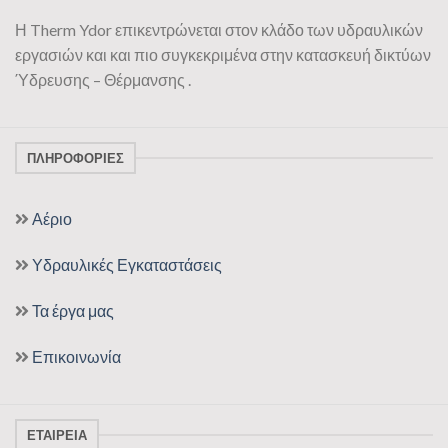
Η Therm Ydor επικεντρώνεται στον κλάδο των υδραυλικών
εργασιών και και πιο συγκεκριμένα στην κατασκευή δικτύων
Ύδρευσης – Θέρμανσης .
ΠΛΗΡΟΦΟΡΊΕΣ
Αέριο
Υδραυλικές Εγκαταστάσεις
Τα έργα μας
Επικοινωνία
ΕΤΑΙΡΕΊΑ