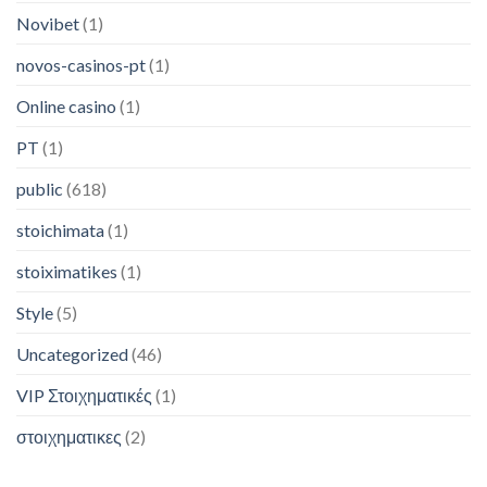
Novibet
(1)
novos-casinos-pt
(1)
Online casino
(1)
PT
(1)
public
(618)
stoichimata
(1)
stoiximatikes
(1)
Style
(5)
Uncategorized
(46)
VIP Στοιχηματικές
(1)
στοιχηματικες
(2)