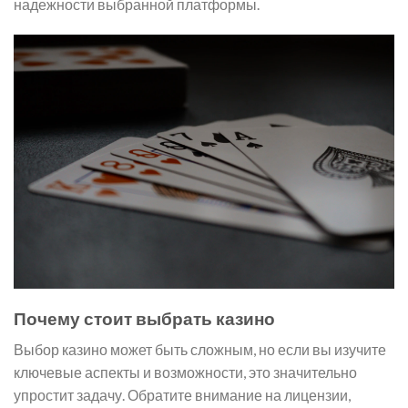
надежности выбранной платформы.
Почему стоит выбрать казино
Выбор казино может быть сложным, но если вы изучите
ключевые аспекты и возможности, это значительно
упростит задачу. Обратите внимание на лицензии,