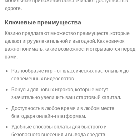
мобильные приложения обеспечивают доступность в
дороге.
Ключевые преимущества
Казино предлагают множество преимуществ, которые
делают игру увлекательной и выгодной. Как новичок,
важно понимать, какие возможности открываются перед
вами.
Разнообразие игр – от классических настольных до
современных видеослотов.
Бонусы для новых игроков, которые могут
значительно увеличить ваш стартовый капитал.
Доступность в любое время и в любом месте
благодаря онлайн-платформам.
Удобные способы оплаты для быстрого и
безопасного внесения и вывода средств.