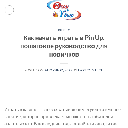
PUBLIC
Как начать играть в Pin Up:
пошаговое руководство для
новичков
POSTED ON
24 ΙΟΥΝΊΟΥ, 2026
BY
EASYCOMTECH
Играть в казино — это захватывающее и увлекательное
занятие, которое привлекает множество любителей
азартных игр. В последние годы онлайн-казино, такие