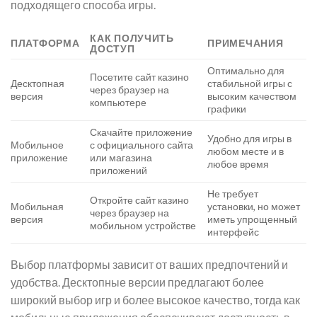
подходящего способа игры.
КАК ПОЛУЧИТЬ
ПЛАТФОРМА
ПРИМЕЧАНИЯ
ДОСТУП
Оптимально для
Посетите сайт казино
Десктопная
стабильной игры с
через браузер на
версия
высоким качеством
компьютере
графики
Скачайте приложение
Удобно для игры в
Мобильное
с официального сайта
любом месте и в
приложение
или магазина
любое время
приложений
Не требует
Откройте сайт казино
Мобильная
установки, но может
через браузер на
версия
иметь упрощенный
мобильном устройстве
интерфейс
Выбор платформы зависит от ваших предпочтений и
удобства. Десктопные версии предлагают более
широкий выбор игр и более высокое качество, тогда как