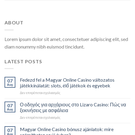
ABOUT
Lorem ipsum dolor sit amet, consectetuer adipiscing elit, sed
diam nonummy nibh euismod tincidunt.
LATEST POSTS
Fedezd fel a Magyar Online Casino változatos
07
Αυγ
játékkínálatát: slots, élő játékok és egyebek
Δεν επιτρέπεται σχολιασμός
Ο οδηγός για αρχάριους στο Lizaro Casino: Πώς να
07
Αυγ
ξεκινήσεις με ασφάλεια
Δεν επιτρέπεται σχολιασμός
Magyar Online Casino bónusz ajánlatok: mire
07
Αυγ
számíthatsz az új évben?