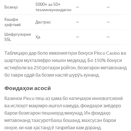
5000+ аз 50+
Бозиҳо
—
—
таъминкунандагон
Кашфи
Дастрас
—
—
ҳафтавӣ
Шифргузории
Ҳа
—
—
SSL
Таблицаро дар боло имкониятҳои бонуси Pinco Casino ва
шартҳои мухталифро нишон медиҳад. Бо 150% бонуси
истиқболи ва 250 ротаҳои ройгон, бозигарон метавонанд
бо таври оддӣ ба бозии наслӣ шурӯъ кунанд.
Фоидаҳои асосӣ
Казинои Pinco пеш аз ҳама бо натиҷаҳои инноватсионӣ
ва ислоҳот мақомро ишғол намуда, фоидаҳои зиёдеро
барои бозигарон пешниҳод мекунад. Ин фоидаҳо
метавонанд таасуротбахш бошанд, махсусан барои
онҳое, ки нав ҳастанд ё таҷрибаи кам доранд.