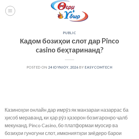
PUBLIC
Кадом бозиҳои слот дар Pinco
casino беҳтаринанд?
POSTED ON
24 ΙΟΥΝΊΟΥ, 2026
BY
EASYCOMTECH
Казиноҳои онлайн дар имрӯз як манзараи назаррас ба
ҳисоб мераванд, ки ҳар рӯз ҳазорон бозигаронро ҷалб
мекунанд. Pinco Casino, бо платформаи муосир ва
бозиҳои гуногуни слот, имкониятҳои зиёдеро барои