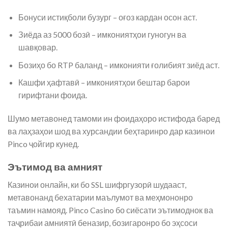
Бонуси истиқболи бузург – оғоз кардан осон аст.
Зиёда аз 5000 бозӣ – имкониятҳои гуногун ва
шавқовар.
Бозиҳо бо RTP баланд – имконияти ғолибият зиёд аст.
Кашфи ҳафтавӣ – имкониятҳои бештар барои
гирифтани фоида.
Шумо метавонед тамоми ин фоидаҳоро истифода баред
ва лаҳзаҳои шод ва хурсандии беҳтаринро дар казинои
Pinco ҷойгир кунед.
Эътимод ва амният
Казинои онлайн, ки бо SSL шифргузорӣ шудааст,
метавонанд бехатарии маълумот ва меҳмононро
таъмин намояд. Pinco Casino бо сиёсати эътимоднок ва
таҷрибаи амниятӣ беназир, бозигаронро бо эҳсоси