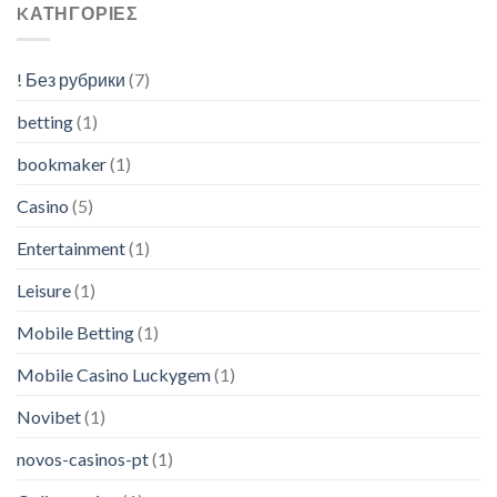
KΑΤΗΓΟΡΊΕΣ
! Без рубрики
(7)
betting
(1)
bookmaker
(1)
Casino
(5)
Entertainment
(1)
Leisure
(1)
Mobile Betting
(1)
Mobile Casino Luckygem
(1)
Novibet
(1)
novos-casinos-pt
(1)