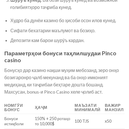
ғолибиятҳоро таҷриба кунед.
Худро ба дунёи казино бо ҳисоби осон илов кунед.
Сифати бехатарии маълумот ва бозиҳо.
Депозити кам барои шурӯъ кардан.
Параметрҳои бонуси таҳлилшудаи Pinco
casino
Бонусҳо дар казино нақши муҳим мебозанд, зеро онҳо
бозигаронро ҷалб мекунанд ва ба онҳо имконият
медиҳанд, ки таҷрибаи беҳтаре дошта бошанд.
Махсусан, bonus-и Pinco Casino хеле ҷолиб аст.
НОМГӮИ
МАЪЗАТИ
ВАЖИР
ҲАҶМ
БОНУС
МИНИМАЛӢ
МАНЗИЛ
Бонуси
150% + 250 ротаҳо
100 TJS
x50
истиқболи
то 10,000$