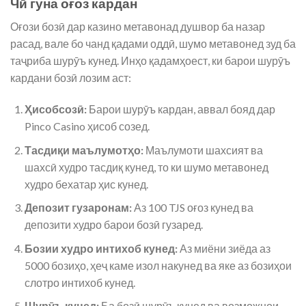
Чӣ гуна оғоз кардан
Оғози бозӣ дар казино метавонад душвор ба назар
расад, вале бо чанд қадами оддӣ, шумо метавонед зуд ба
таҷриба шурӯъ кунед. Инҳо қадамҳоест, ки барои шурӯъ
кардани бозӣ лозим аст:
Ҳисобсозӣ:
Барои шурӯъ кардан, аввал бояд дар
Pinco Casino ҳисоб созед.
Тасдиқи маълумотҳо:
Маълумоти шахсият ва
шахсӣ худро тасдиқ кунед, то ки шумо метавонед
худро бехатар ҳис кунед.
Депозит гузаронам:
Аз 100 TJS оғоз кунед ва
депозити худро барои бозӣ гузаред.
Бозии худро интихоб кунед:
Аз миёни зиёда аз
5000 бозиҳо, ҳеҷ каме изол накунед ва яке аз бозиҳои
слотро интихоб кунед.
Шурӯъ кунед:
Ба бозӣ шурӯъ кунед ва возможнои