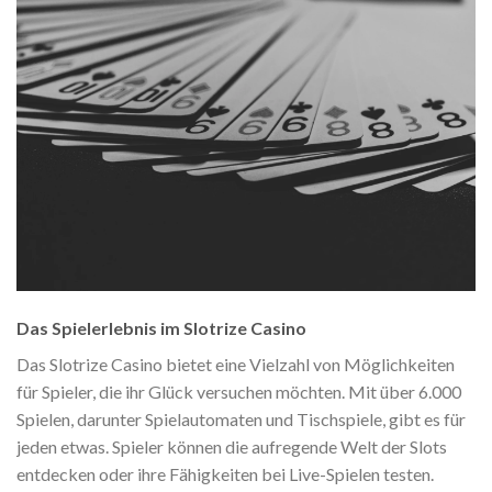
Das Spielerlebnis im Slotrize Casino
Das Slotrize Casino bietet eine Vielzahl von Möglichkeiten
für Spieler, die ihr Glück versuchen möchten. Mit über 6.000
Spielen, darunter Spielautomaten und Tischspiele, gibt es für
jeden etwas. Spieler können die aufregende Welt der Slots
entdecken oder ihre Fähigkeiten bei Live-Spielen testen.