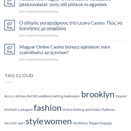
Αυγ
játékkínálatát: slots, élő játékok és egyebek
Δεν επιτρέπεται σχολιασμός
Ο οδηγός για αρχάριους στο Lizaro Casino: Πώς να
07
Αυγ
ξεκινήσεις με ασφάλεια
Δεν επιτρέπεται σχολιασμός
Magyar Online Casino bónusz ajánlatok: mire
07
Αυγ
számíthatsz az új évben?
Δεν επιτρέπεται σχολιασμός
TAG CLOUD
brooklyn
Access
athlima
Bet365 κατάθεση
betting
bookmaker
Deposit
fashion
Methods Luckygem
Online Betting
paichnidia
Platforms
style
women
Security
sport
Αποδόσεις
Νόμιμο Στοίχημα