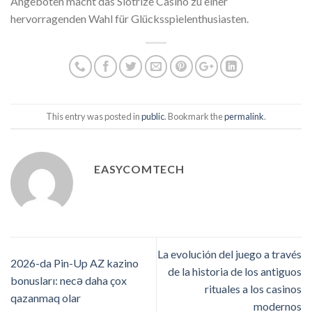
Angeboten macht das Slotrize Casino zu einer
hervorragenden Wahl für Glücksspielenthusiasten.
This entry was posted in
public
. Bookmark the
permalink
.
EASYCOMTECH
La evolución del juego a través
2026-da Pin-Up AZ kazino
de la historia de los antiguos
bonusları: necə daha çox
rituales a los casinos
qazanmaq olar
modernos