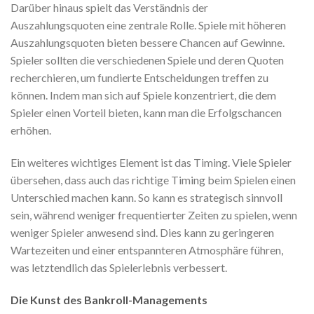
Darüber hinaus spielt das Verständnis der
Auszahlungsquoten eine zentrale Rolle. Spiele mit höheren
Auszahlungsquoten bieten bessere Chancen auf Gewinne.
Spieler sollten die verschiedenen Spiele und deren Quoten
recherchieren, um fundierte Entscheidungen treffen zu
können. Indem man sich auf Spiele konzentriert, die dem
Spieler einen Vorteil bieten, kann man die Erfolgschancen
erhöhen.
Ein weiteres wichtiges Element ist das Timing. Viele Spieler
übersehen, dass auch das richtige Timing beim Spielen einen
Unterschied machen kann. So kann es strategisch sinnvoll
sein, während weniger frequentierter Zeiten zu spielen, wenn
weniger Spieler anwesend sind. Dies kann zu geringeren
Wartezeiten und einer entspannteren Atmosphäre führen,
was letztendlich das Spielerlebnis verbessert.
Die Kunst des Bankroll-Managements