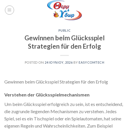
PUBLIC
Gewinnen beim Glücksspiel
Strategien für den Erfolg
POSTED ON
24 ΙΟΥΝΊΟΥ, 2026
BY
EASYCOMTECH
Gewinnen beim Glücksspiel Strategien für den Erfolg
Verstehen der Glücksspielmechanismen
Um beim Glücksspiel erfolgreich zu sein, ist es entscheidend,
die zugrunde liegenden Mechanismen zu verstehen. Jedes
Spiel, sei es ein Tischspiel oder ein Spielautomaten, hat seine
eigenen Regeln und Wahrscheinlichkeiten. Zum Beispiel