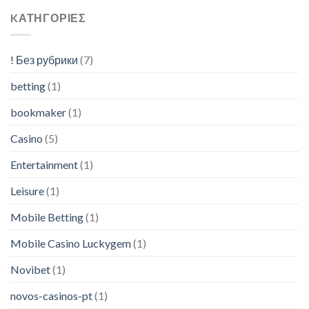
KΑΤΗΓΟΡΊΕΣ
! Без рубрики
(7)
betting
(1)
bookmaker
(1)
Casino
(5)
Entertainment
(1)
Leisure
(1)
Mobile Betting
(1)
Mobile Casino Luckygem
(1)
Novibet
(1)
novos-casinos-pt
(1)