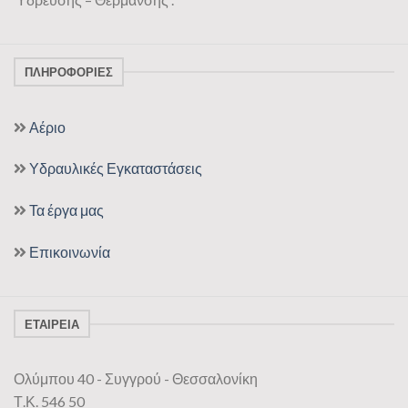
ΠΛΗΡΟΦΟΡΊΕΣ
Αέριο
Υδραυλικές Εγκαταστάσεις
Τα έργα μας
Επικοινωνία
ΕΤΑΙΡΕΊΑ
Ολύμπου 40 - Συγγρού - Θεσσαλονίκη
Τ.Κ.
546 50