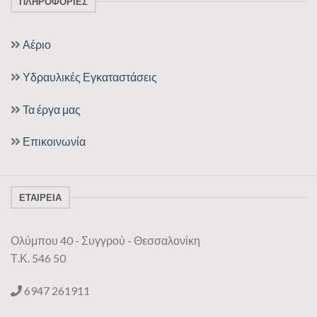
ΠΛΗΡΟΦΟΡΊΕΣ
Αέριο
Υδραυλικές Εγκαταστάσεις
Τα έργα μας
Επικοινωνία
ΕΤΑΙΡΕΊΑ
Ολύμπου 40 - Συγγρού - Θεσσαλονίκη
Τ.Κ.
546 50
6947 261911