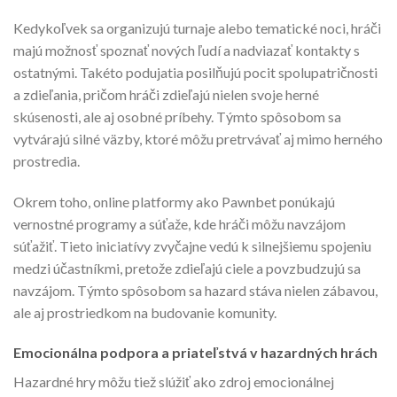
Kedykoľvek sa organizujú turnaje alebo tematické noci, hráči
majú možnosť spoznať nových ľudí a nadviazať kontakty s
ostatnými. Takéto podujatia posilňujú pocit spolupatričnosti
a zdieľania, pričom hráči zdieľajú nielen svoje herné
skúsenosti, ale aj osobné príbehy. Týmto spôsobom sa
vytvárajú silné väzby, ktoré môžu pretrvávať aj mimo herného
prostredia.
Okrem toho, online platformy ako Pawnbet ponúkajú
vernostné programy a súťaže, kde hráči môžu navzájom
súťažiť. Tieto iniciatívy zvyčajne vedú k silnejšiemu spojeniu
medzi účastníkmi, pretože zdieľajú ciele a povzbudzujú sa
navzájom. Týmto spôsobom sa hazard stáva nielen zábavou,
ale aj prostriedkom na budovanie komunity.
Emocionálna podpora a priateľstvá v hazardných hrách
Hazardné hry môžu tiež slúžiť ako zdroj emocionálnej