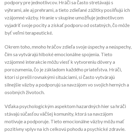
podpory pre jednotlivcov. Hráči sa často stretávajú s
výhrami, ale aj prehrami, a tieto zdieľané zážitky posilňujú ich
vzájomné väzby. Hranie v skupine umožňuje jednotlivcom
vyjadriť svoje pocity a získať podporu od ostatných, čo môže
byť veľmi terapeutické.
Okrem toho, mnoho hráčov zdieľa svoje úspechy a neúspechy,
čím sa vytvárajú hlboké emocionálne spojenia. Tieto
vzájomné interakcie môžu viesť k vytvoreniu dôvery a
porozumenia, čo je základom každého priateľstva. Hráči,
ktorí si prešli rovnakými situáciami, si často vytvárajú
silnejšie väzby a podporujú sa navzájom vo svojich herných a
osobných životoch.
Vďaka psychologickým aspektom hazardných hier sa hráči
stávajú súčasťou väčšej komunity, ktorá sa navzájom
motivuje a podporuje. Tieto emocionálne väzby môžu mať
pozitívny vplyv na ich celkovú pohodu a psychické zdravie.