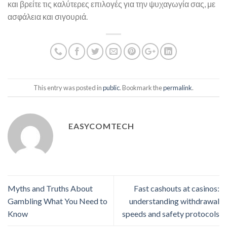
και βρείτε τις καλύτερες επιλογές για την ψυχαγωγία σας, με
ασφάλεια και σιγουριά.
This entry was posted in
public
. Bookmark the
permalink
.
EASYCOMTECH
Myths and Truths About
Fast cashouts at casinos:
Gambling What You Need to
understanding withdrawal
Know
speeds and safety protocols