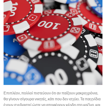
Επιπλέον, πολλοί πιστεύουν ότι αν παίξουν μακροχρόνια,
θα γίνουν σίγουρα νικητές, κάτι που δεν ισχύει. Τα παιχνίδια
έχουν σχεδιαστεί ώστε να αποφέρουν κέρδη στο καζίνο, και