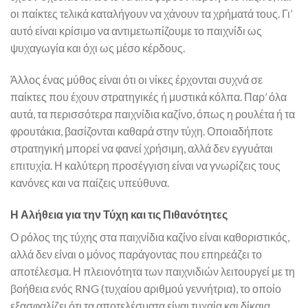
οι παίκτες τελικά καταλήγουν να χάνουν τα χρήματά τους. Γι’
αυτό είναι κρίσιμο να αντιμετωπίζουμε το παιχνίδι ως
ψυχαγωγία και όχι ως μέσο κέρδους.
Άλλος ένας μύθος είναι ότι οι νίκες έρχονται συχνά σε
παίκτες που έχουν στρατηγικές ή μυστικά κόλπα. Παρ’ όλα
αυτά, τα περισσότερα παιχνίδια καζίνο, όπως η ρουλέτα ή τα
φρουτάκια, βασίζονται καθαρά στην τύχη. Οποιαδήποτε
στρατηγική μπορεί να φανεί χρήσιμη, αλλά δεν εγγυάται
επιτυχία. Η καλύτερη προσέγγιση είναι να γνωρίζεις τους
κανόνες και να παίζεις υπεύθυνα.
Η Αλήθεια για την Τύχη και τις Πιθανότητες
Ο ρόλος της τύχης στα παιχνίδια καζίνο είναι καθοριστικός,
αλλά δεν είναι ο μόνος παράγοντας που επηρεάζει το
αποτέλεσμα. Η πλειονότητα των παιχνιδιών λειτουργεί με τη
βοήθεια ενός RNG (τυχαίου αριθμού γεννήτρια), το οποίο
εξασφαλίζει ότι τα αποτελέσματα είναι τυχαία και δίκαια.