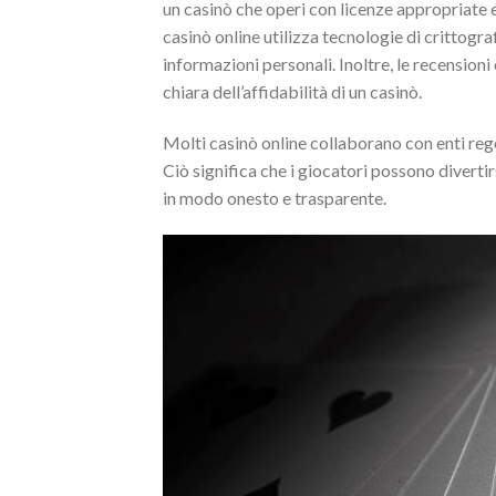
un casinò che operi con licenze appropriate 
casinò online utilizza tecnologie di crittogra
informazioni personali. Inoltre, le recensioni 
chiara dell’affidabilità di un casinò.
Molti casinò online collaborano con enti reg
Ciò significa che i giocatori possono divert
in modo onesto e trasparente.