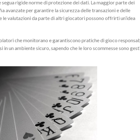
e segua rigide norme di protezione dei dati. La maggior parte dei
fia avanzate per garantire la sicurezza delle transazioni e delle
e le valutazioni da parte di altri giocatori possono offrirti un’idea
olatori che monitorano e garantiscono pratiche di gioco responsabi
irsi in un ambiente sicuro, sapendo che le loro scommesse sono gest