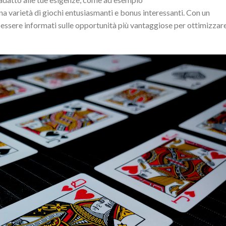
na varietà di giochi entusiasmanti e bonus interessanti. Con un
ssere informati sulle opportunità più vantaggiose per ottimizzare