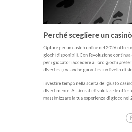
Perché scegliere un casinò
Optare per un casinò online nel 2026 offre una
giochi disponibili. Con l’evoluzione continua 
per i giocatori accedere ai loro giochi preferi
divertirsi, ma anche garantirsi un livello di s
Investire tempo nella scelta del giusto casin
divertimento. Assicurati di valutare le offerte
massimizzare la tua esperienza di gioco nel 