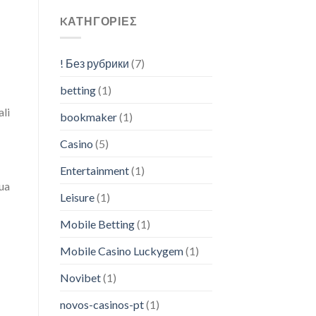
KΑΤΗΓΟΡΊΕΣ
! Без рубрики
(7)
betting
(1)
ali
bookmaker
(1)
Casino
(5)
Entertainment
(1)
ua
Leisure
(1)
Mobile Betting
(1)
Mobile Casino Luckygem
(1)
Novibet
(1)
novos-casinos-pt
(1)