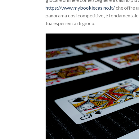
https://www.mybookiecasino.it/
che offre u
panorama così competitivo, è fondamentale e
tua esperienza di gioco.