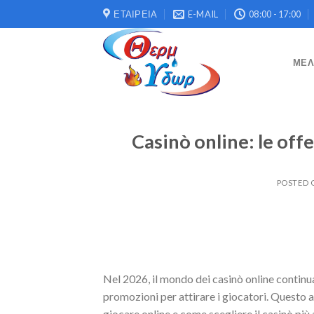
ΕΤΑΙΡΕΙΑ
E-MAIL
08:00 - 17:00
ΜΕΛ
Casinò online: le off
POSTED
Nel 2026, il mondo dei casinò online continu
promozioni per attirare i giocatori. Questo ar
giocare online e come scegliere il casinò pi