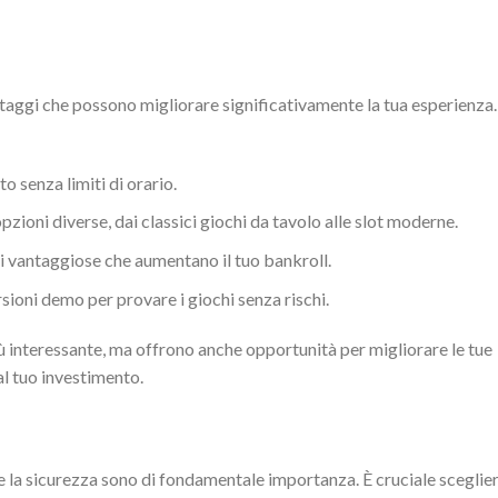
taggi che possono migliorare significativamente la tua esperienza.
 senza limiti di orario.
opzioni diverse, dai classici giochi da tavolo alle slot moderne.
 vantaggiose che aumentano il tuo bankroll.
sioni demo per provare i giochi senza rischi.
ù interessante, ma offrono anche opportunità per migliorare le tue
al tuo investimento.
a e la sicurezza sono di fondamentale importanza. È cruciale sceglie