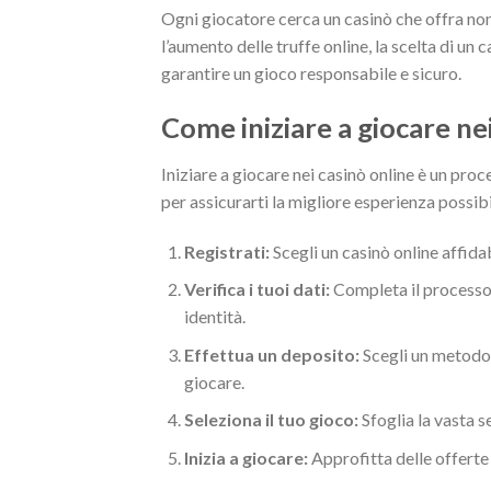
Ogni giocatore cerca un casinò che offra non
l’aumento delle truffe online, la scelta di un
garantire un gioco responsabile e sicuro.
Come iniziare a giocare ne
Iniziare a giocare nei casinò online è un pr
per assicurarti la migliore esperienza possi
Registrati:
Scegli un casinò online affida
Verifica i tuoi dati:
Completa il processo 
identità.
Effettua un deposito:
Scegli un metodo 
giocare.
Seleziona il tuo gioco:
Sfoglia la vasta se
Inizia a giocare:
Approfitta delle offerte 