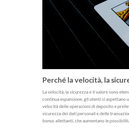
Perché la velocità, la sicu
La velocità, la sicurezza e il valore sono ele
continua espansione, gli utenti si aspettano u
velocità delle operazioni di deposito e preli
sicurezza dei dati personali e delle transazion
bonus allettanti, che aumentano le possibilit