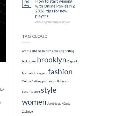
How to start winning
06
Αυγ
with Online Pokies NZ
2026: tips for new
players
Δεν επιτρέπεται σχολιασμός
TAG CLOUD
Access
athlima
Bet365 κατάθεση
betting
brooklyn
bookmaker
Deposit
fashion
Methods Luckygem
Online Betting
paichnidia
Platforms
style
 La
Security
sport
women
e
Αποδόσεις
Νόμιμο
Στοίχημα