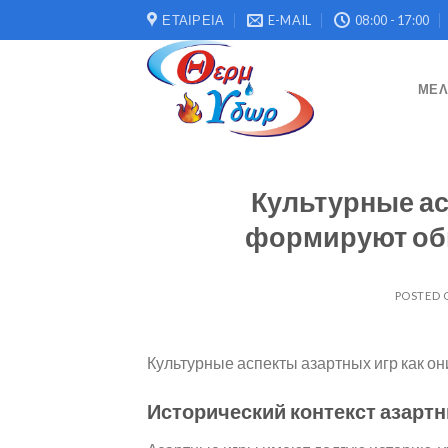
ΕΤΑΙΡΕΙΑ
E-MAIL
08:00 - 17:00
ΜΕΛ
Культурные ас
формируют общ
POSTED
Культурные аспекты азартных игр как 
Исторический контекст азартн