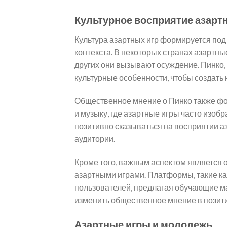
Культурное восприятие азарт
Культура азартных игр формируется под
контекста. В некоторых странах азартны
других они вызывают осуждение. Пинко, 
культурные особенности, чтобы создать
Общественное мнение о Пинко также фо
и музыку, где азартные игры часто изоб
позитивно сказываться на восприятии а
аудитории.
Кроме того, важным аспектом является 
азартными играми. Платформы, такие ка
пользователей, предлагая обучающие ма
изменить общественное мнение в позит
Азартные игры и молодежь