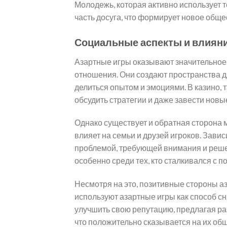
Молодежь, которая активно использует 
часть досуга, что формирует новое обще
Социальные аспекты и влияни
Азартные игры оказывают значительное
отношения. Они создают пространства 
делиться опытом и эмоциями. В казино, т
обсудить стратегии и даже завести новы
Однако существует и обратная сторона 
влияет на семьи и друзей игроков. Зави
проблемой, требующей внимания и решен
особенно среди тех, кто сталкивался с 
Несмотря на это, позитивные стороны а
используют азартные игры как способ сня
улучшить свою репутацию, предлагая ра
что положительно сказывается на их о