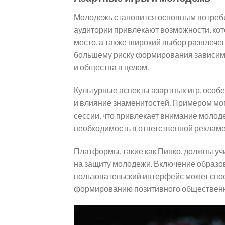
Молодежь становится основным потребит
аудитории привлекают возможности, кот
место, а также широкий выбор развлече
большему риску формирования зависимос
и общества в целом.
Культурные аспекты азартных игр, особ
и влияние знаменитостей. Примером мог
сессии, что привлекает внимание молоде
необходимость в ответственной реклам
Платформы, такие как Пинко, должны уч
на защиту молодежи. Включение образо
пользовательский интерфейс может спо
формированию позитивного общественн