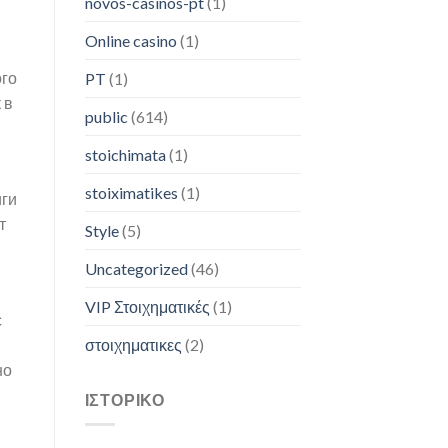
novos-casinos-pt
(1)
Online casino
(1)
ого
PT
(1)
 в
public
(614)
stoichimata
(1)
stoiximatikes
(1)
иги
т
Style
(5)
Uncategorized
(46)
VIP Στοιχηματικές
(1)
с
στοιχηματικες
(2)
но
ΙΣΤΟΡΙΚΌ