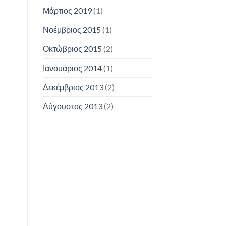
Μάρτιος 2019
(1)
Νοέμβριος 2015
(1)
Οκτώβριος 2015
(2)
Ιανουάριος 2014
(1)
Δεκέμβριος 2013
(2)
Αύγουστος 2013
(2)