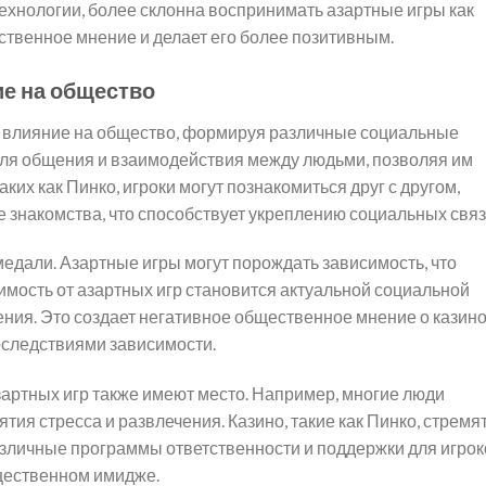
технологии, более склонна воспринимать азартные игры как
ственное мнение и делает его более позитивным.
е на общество
 влияние на общество, формируя различные социальные
для общения и взаимодействия между людьми, позволяя им
аких как Пинко, игроки могут познакомиться друг с другом,
е знакомства, что способствует укреплению социальных связ
медали. Азартные игры могут порождать зависимость, что
симость от азартных игр становится актуальной социальной
ия. Это создает негативное общественное мнение о казино
последствиями зависимости.
зартных игр также имеют место. Например, многие люди
тия стресса и развлечения. Казино, такие как Пинко, стремя
зличные программы ответственности и поддержки для игрок
бщественном имидже.