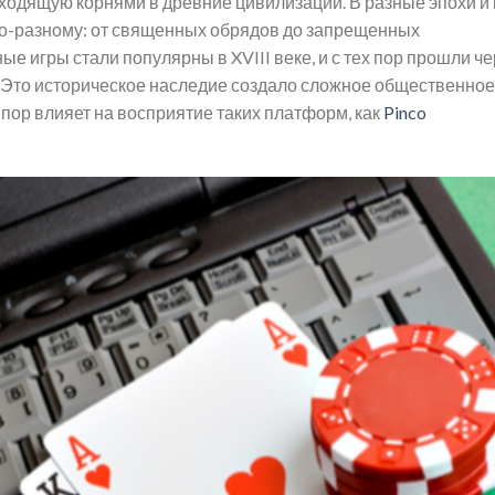
ходящую корнями в древние цивилизации. В разные эпохи и 
по-разному: от священных обрядов до запрещенных
ые игры стали популярны в XVIII веке, и с тех пор прошли ч
. Это историческое наследие создало сложное общественное
 пор влияет на восприятие таких платформ, как
Pinco