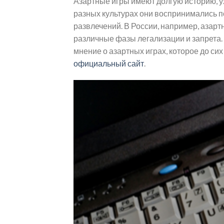
Азартные игры имеют долгую историю, у
разных культурах они воспринимались 
развлечений. В России, например, азартн
различные фазы легализации и запрета
мнение о азартных играх, которое до сих
официальный сайт
.