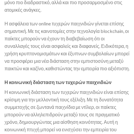
μόνο πιο διαδραστικό, αλλά και πιο προσαρμοσμένο στις
ατομικές ανάγκες.
Η ασφάλεια των online τυχερών παιχνιδιών γίνεται επίσης
σημαντική. Με τις καινοτομίες στην τεχνολογία blockchain, οι
παίκτες μπορούν να έχουν τη διαβεβαίωση ότι οι
συναλλαγές τους είναι ασφαλείς και διαφανείς. Ειδικότερα, η
χρήση κρυπτονομισμάτων και έξυπνων συμβολαίων μπορεί
να προσφέρει μια νέα διάσταση στην εμπιστοσύνη μεταξύ
παικτών και καζίνο, καθιστώντας την εμπειρία πιο αξιόπιστη.
Η κοινωνική διάσταση των τυχερών παιχνιδιών
Η κοινωνική διάσταση των τυχερών παιχνιδιών είναι επίσης
κρίσιμη για την μελλοντική τους εξέλιξη. Με τη δυνατότητα
συμμετοχής σε ζωντανά παιχνίδια με ντίλερ, οι παίκτες
μπορούν να αλληλεπιδρούν μεταξύ τους σε πραγματικό
χρόνο, δημιουργώντας μια αίσθηση κοινότητας. Αυτή η
κοινωνική πτυχή μπορεί να ενισχύσει την εμπειρία του