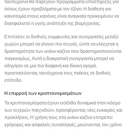
ταυτόχρονα θα παρέχουν προγράμματα υποστήριξης για
όσους έχουν προβλήματα με τον τζόγο. Η διάθεση για
καινοτομία στους κανόνες είναι αναγκαία προκειμένου να
διασφαλιστεί η υγιής ανάπτυξη της βιομηχανίας.
Επιπλέον, οι διεθνείς συμφωνίες και συνεργασίες μεταξύ
χωρών μπορεί να γίνουν πιο συχνές, ώστε να ελέγχεται η
δραστηριότητα των online καζίνο που δραστηριοποιούνται
παγκοσμίως. Αυτή η διακρατική συνεργασία μπορεί να
οδηγήσει σε μια πιο διαφανή και δίκαιη αγορά,
προστατεύοντας ταυτόχρονα τους παίκτες σε διεθνές
επίπεδο.
Η επιρροή των κρυπτονομισμάτων
Τα κρυπτονομίσματα έχουν εισέλθει δυναμικά στον κόσμο
των τυχερών παιχνιδιών, προσφέροντας νέες ευκαιρίες και
προκλήσεις. Η χρήση τους στα online καζίνο επιτρέπει
γρήγορες και ασφαλείς συναλλαγές, μειώνοντας τον χρόνο