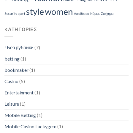
style
women
Security
sport
Αποδόσεις
Νόμιμο Στοίχημα
KΑΤΗΓΟΡΊΕΣ
! Без рубрики
(7)
betting
(1)
bookmaker
(1)
Casino
(5)
Entertainment
(1)
Leisure
(1)
Mobile Betting
(1)
Mobile Casino Luckygem
(1)