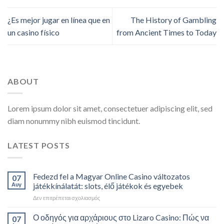
¿Es mejor jugar en línea que en
The History of Gambling
un casino físico
from Ancient Times to Today
ABOUT
Lorem ipsum dolor sit amet, consectetuer adipiscing elit, sed
diam nonummy nibh euismod tincidunt.
LATEST POSTS
Fedezd fel a Magyar Online Casino változatos
07
Αυγ
játékkínálatát: slots, élő játékok és egyebek
Δεν επιτρέπεται σχολιασμός
Ο οδηγός για αρχάριους στο Lizaro Casino: Πώς να
07