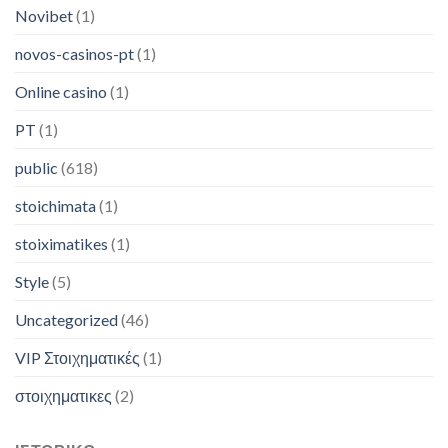
Novibet
(1)
novos-casinos-pt
(1)
Online casino
(1)
PT
(1)
public
(618)
stoichimata
(1)
stoiximatikes
(1)
Style
(5)
Uncategorized
(46)
VIP Στοιχηματικές
(1)
στοιχηματικες
(2)