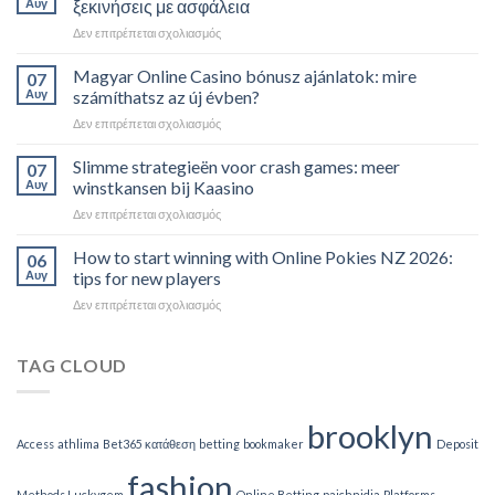
Αυγ
ξεκινήσεις με ασφάλεια
Δεν επιτρέπεται σχολιασμός
Magyar Online Casino bónusz ajánlatok: mire
07
Αυγ
számíthatsz az új évben?
Δεν επιτρέπεται σχολιασμός
Slimme strategieën voor crash games: meer
07
Αυγ
winstkansen bij Kaasino
Δεν επιτρέπεται σχολιασμός
How to start winning with Online Pokies NZ 2026:
06
Αυγ
tips for new players
Δεν επιτρέπεται σχολιασμός
TAG CLOUD
brooklyn
Access
athlima
Bet365 κατάθεση
betting
bookmaker
Deposit
fashion
Methods Luckygem
Online Betting
paichnidia
Platforms