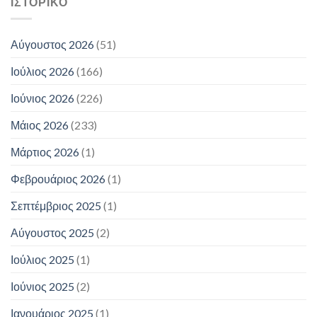
ΙΣΤΟΡΙΚΌ
Αύγουστος 2026
(51)
Ιούλιος 2026
(166)
Ιούνιος 2026
(226)
Μάιος 2026
(233)
Μάρτιος 2026
(1)
Φεβρουάριος 2026
(1)
Σεπτέμβριος 2025
(1)
Αύγουστος 2025
(2)
Ιούλιος 2025
(1)
Ιούνιος 2025
(2)
Ιανουάριος 2025
(1)