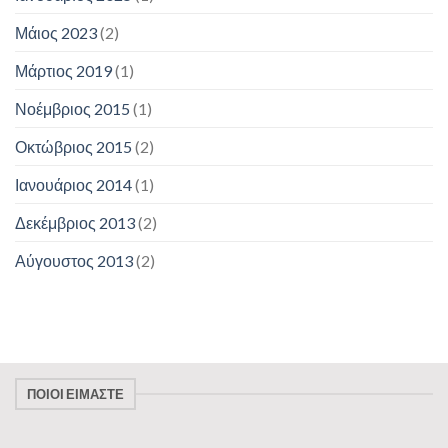
Μάιος 2023
(2)
Μάρτιος 2019
(1)
Νοέμβριος 2015
(1)
Οκτώβριος 2015
(2)
Ιανουάριος 2014
(1)
Δεκέμβριος 2013
(2)
Αύγουστος 2013
(2)
ΠΟΙΟΙ ΕΊΜΑΣΤΕ