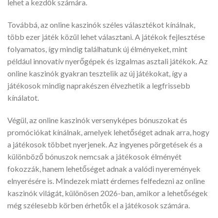
lehet a kezdők számára.
Továbbá, az online kaszinók széles választékot kínálnak,
több ezer játék közül lehet választani. A játékok fejlesztése
folyamatos, így mindig találhatunk új élményeket, mint
például innovatív nyerőgépek és izgalmas asztali játékok. Az
online kaszinók gyakran tesztelik az új játékokat, így a
játékosok mindig naprakészen élvezhetik a legfrissebb
kínálatot.
Végül, az online kaszinók versenyképes bónuszokat és
promóciókat kínálnak, amelyek lehetőséget adnak arra, hogy
a játékosok többet nyerjenek. Az ingyenes pörgetések és a
különböző bónuszok nemcsak a játékosok élményét
fokozzák, hanem lehetőséget adnak a valódi nyeremények
elnyerésére is. Mindezek miatt érdemes felfedezni az online
kaszinók világát, különösen 2026-ban, amikor a lehetőségek
még szélesebb körben érhetők el a játékosok számára.