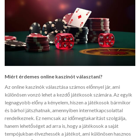
Miért érdemes online kaszinót választani?
Az online kaszinók választása számos előnnyel jár, ami
különösen vonzó lehet a kezdő játékosok számára. Az egyik
legnagyobb előny a kényelem, hiszen a játékosok bármikor
és bárhol játszhatnak, amennyiben internetkapcsolattal
rendelkeznek. Ez nemcsak az időmegtakarítást szolgálja,
hanem lehetőséget ad arra is, hogy a játékosok a saját
tempójukban élvezhessék a játékot, ami különösen hasznos