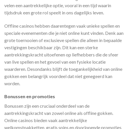
velen een aantrekkelijke optie, vooral in een tijd waarin
tijdsdruk een grote rol speelt in ons dagelijks leven.
Offline casinos hebben daarentegen vaak unieke spellen en
speciale evenementen die je niet online kunt vinden. Denk aan
grote toernooien of exclusieve spellen die alleen in bepaalde
vestigingen beschikbaar zijn. Dit kan een sterke
aantrekkingskracht uitoefenen op liefhebbers die de sfeer
van live spellen en het gevoel van een fysieke locatie
waarderen. Desondanks blijft de toegankelijkheid van online
gokken een belangrijk voordeel dat niet genegeerd kan
worden.
Bonussen en promoties
Bonussen zijn een cruciaal onderdeel van de
aantrekkingskracht van zowel online als offline gokken.
Online casinos bieden vaak aantrekkelijke
welkomstpakketten, gratis spins en doorlopende promoties