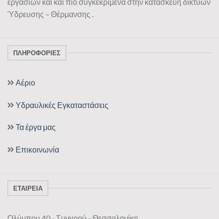
εργασιών και και πιο συγκεκριμένα στην κατασκευή δικτύων
Ύδρευσης – Θέρμανσης .
ΠΛΗΡΟΦΟΡΊΕΣ
Αέριο
Υδραυλικές Εγκαταστάσεις
Τα έργα μας
Επικοινωνία
ΕΤΑΙΡΕΊΑ
Ολύμπου 40 - Συγγρού - Θεσσαλονίκη