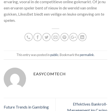
ervaring, vooral in de competitieve online gokmarkt. Of je nu
een ervaren speler bent of nieuw in de wereld van online
gokken, LikesBet biedt een veilige en leuke omgeving om te
spelen.
This entry was posted in
public
. Bookmark the
permalink
.
EASYCOMTECH
Effektives Bankroll-
Future Trends in Gambling
Management im Casino