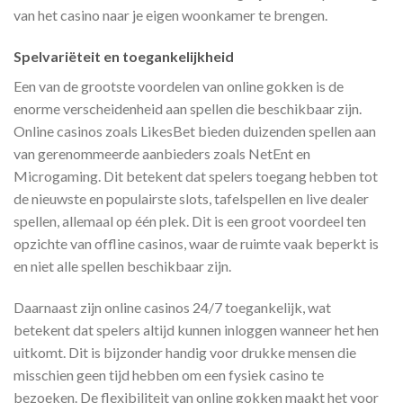
van het casino naar je eigen woonkamer te brengen.
Spelvariëteit en toegankelijkheid
Een van de grootste voordelen van online gokken is de
enorme verscheidenheid aan spellen die beschikbaar zijn.
Online casinos zoals LikesBet bieden duizenden spellen aan
van gerenommeerde aanbieders zoals NetEnt en
Microgaming. Dit betekent dat spelers toegang hebben tot
de nieuwste en populairste slots, tafelspellen en live dealer
spellen, allemaal op één plek. Dit is een groot voordeel ten
opzichte van offline casinos, waar de ruimte vaak beperkt is
en niet alle spellen beschikbaar zijn.
Daarnaast zijn online casinos 24/7 toegankelijk, wat
betekent dat spelers altijd kunnen inloggen wanneer het hen
uitkomt. Dit is bijzonder handig voor drukke mensen die
misschien geen tijd hebben om een fysiek casino te
bezoeken. De flexibiliteit van online gokken maakt het voor