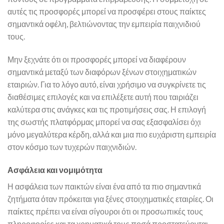
αυτές τις προσφορές μπορεί να προσφέρει στους παίκτες
σημαντικά οφέλη, βελτιώνοντας την εμπειρία παιχνιδιού
τους.
Μην ξεχνάτε ότι οι προσφορές μπορεί να διαφέρουν
σημαντικά μεταξύ των διαφόρων ξένων στοιχηματικών
εταιριών. Για το λόγο αυτό, είναι χρήσιμο να συγκρίνετε τις
διαθέσιμες επιλογές και να επιλέξετε αυτή που ταιριάζει
καλύτερα στις ανάγκες και τις προτιμήσεις σας. Η επιλογή
της σωστής πλατφόρμας μπορεί να σας εξασφαλίσει όχι
μόνο μεγαλύτερα κέρδη, αλλά και μια πιο ευχάριστη εμπειρία
στον κόσμο των τυχερών παιχνιδιών.
Ασφάλεια και νομιμότητα
Η ασφάλεια των παικτών είναι ένα από τα πιο σημαντικά
ζητήματα όταν πρόκειται για ξένες στοιχηματικές εταιρίες. Οι
παίκτες πρέπει να είναι σίγουροι ότι οι προσωπικές τους
πληροφορίες και τα χρηματικά τους ποσά προστατεύονται.