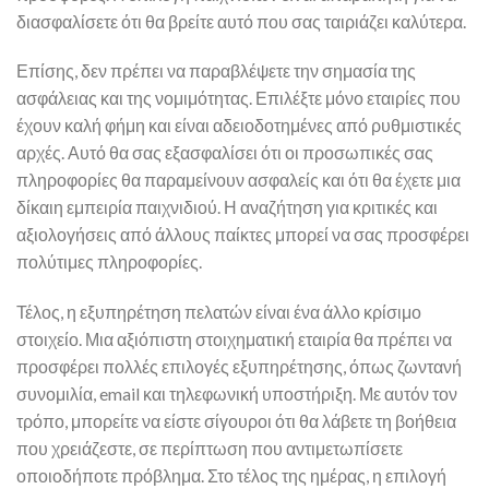
διασφαλίσετε ότι θα βρείτε αυτό που σας ταιριάζει καλύτερα.
Επίσης, δεν πρέπει να παραβλέψετε την σημασία της
ασφάλειας και της νομιμότητας. Επιλέξτε μόνο εταιρίες που
έχουν καλή φήμη και είναι αδειοδοτημένες από ρυθμιστικές
αρχές. Αυτό θα σας εξασφαλίσει ότι οι προσωπικές σας
πληροφορίες θα παραμείνουν ασφαλείς και ότι θα έχετε μια
δίκαιη εμπειρία παιχνιδιού. Η αναζήτηση για κριτικές και
αξιολογήσεις από άλλους παίκτες μπορεί να σας προσφέρει
πολύτιμες πληροφορίες.
Τέλος, η εξυπηρέτηση πελατών είναι ένα άλλο κρίσιμο
στοιχείο. Μια αξιόπιστη στοιχηματική εταιρία θα πρέπει να
προσφέρει πολλές επιλογές εξυπηρέτησης, όπως ζωντανή
συνομιλία, email και τηλεφωνική υποστήριξη. Με αυτόν τον
τρόπο, μπορείτε να είστε σίγουροι ότι θα λάβετε τη βοήθεια
που χρειάζεστε, σε περίπτωση που αντιμετωπίσετε
οποιοδήποτε πρόβλημα. Στο τέλος της ημέρας, η επιλογή