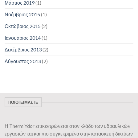
Μάρτιος 2019
(1)
Νοέμβριος 2015
(1)
Οκτώβριος 2015
(2)
Ιανουάριος 2014
(1)
Δεκέμβριος 2013
(2)
Αύγουστος 2013
(2)
ΠΟΙΟΙ ΕΊΜΑΣΤΕ
Η Therm Ydor επικεντρώνεται στον κλάδο των υδραυλικών
εργασιών και και πιο συγκεκριμένα στην κατασκευή δικτύων