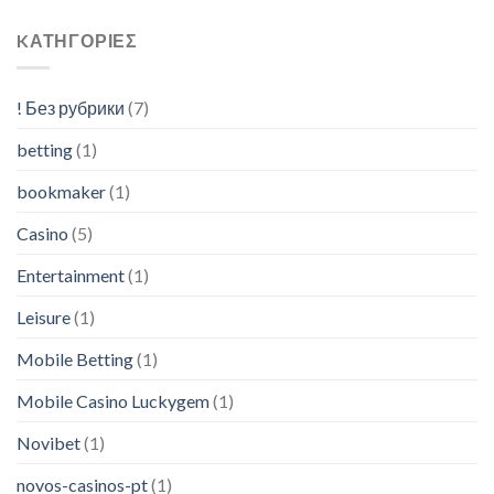
KΑΤΗΓΟΡΊΕΣ
! Без рубрики
(7)
betting
(1)
bookmaker
(1)
Casino
(5)
Entertainment
(1)
Leisure
(1)
Mobile Betting
(1)
Mobile Casino Luckygem
(1)
Novibet
(1)
novos-casinos-pt
(1)