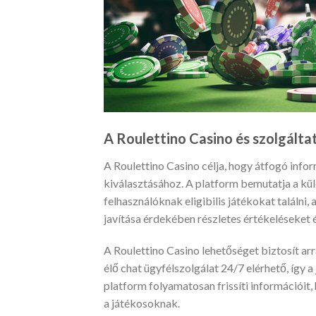
A Roulettino Casino és szolgálta
A Roulettino Casino célja, hogy átfogó info
kiválasztásához. A platform bemutatja a kül
felhasználóknak eligibilis játékokat találni
javítása érdekében részletes értékeléseket 
A Roulettino Casino lehetőséget biztosít ar
élő chat ügyfélszolgálat 24/7 elérhető, így
platform folyamatosan frissíti információit
a játékosoknak.