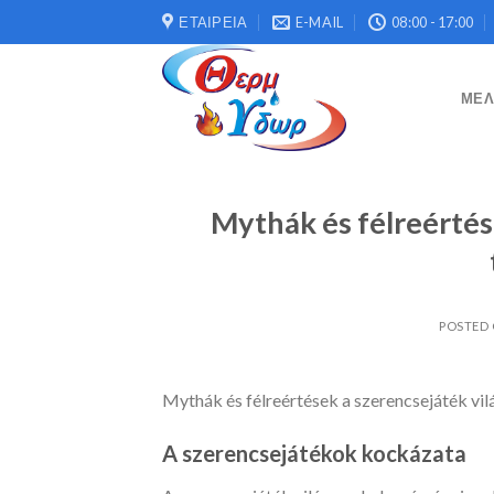
ΕΤΑΙΡΕΙΑ
E-MAIL
08:00 - 17:00
ΜΕΛ
Mythák és félreértés
POSTED
Mythák és félreértések a szerencsejáték vi
A szerencsejátékok kockázata