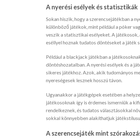
A nyerési esélyek és statisztikák
Sokan hiszik, hogy a szerencsejátékban a ny
különböző játékok, mint például a póker vag
veszik a statisztikai esélyeket. A játékoso
eséllyel hoznak tudatos döntéseket a játék s
Például a blackjack játékban a játékosoknak
döntéshozatalban. A nyerési esélyek és a j
sikeres játékhoz. Azok, akik tudományos me
nyereségesek lesznek hosszú távon.
Ugyanakkor a játékgépek esetében a helyzet 
játékosoknak így is érdemes ismerniük a kif
rendelkeznek, és tudatos választásokkal növ
sokkal könnyebben alakíthatjuk játékstílu
A szerencsejáték mint szórakozá