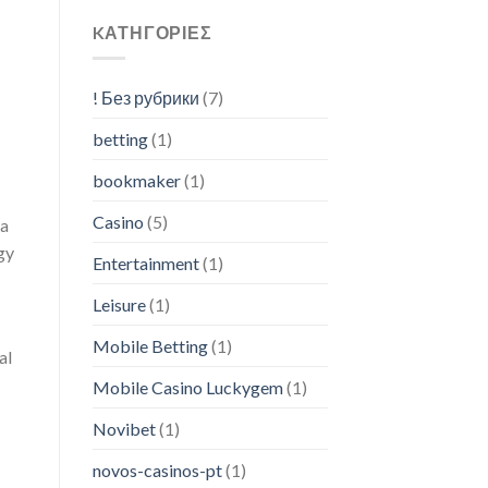
KΑΤΗΓΟΡΊΕΣ
! Без рубрики
(7)
betting
(1)
bookmaker
(1)
Casino
(5)
 a
gy
Entertainment
(1)
Leisure
(1)
Mobile Betting
(1)
al
Mobile Casino Luckygem
(1)
Novibet
(1)
novos-casinos-pt
(1)