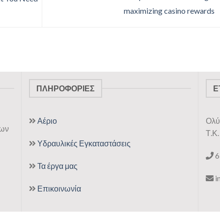
maximizing casino rewards
ΠΛΗΡΟΦΟΡΊΕΣ
Ε
Αέριο
Ολύ
των
Τ.Κ
Υδραυλικές Εγκαταστάσεις
6
Τα έργα μας
i
Επικοινωνία