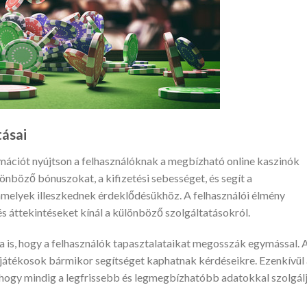
tásai
rmációt nyújtson a felhasználóknak a megbízható online kaszinók
önböző bónuszokat, a kifizetési sebességet, és segít a
, amelyek illeszkednek érdeklődésükhöz. A felhasználói élmény
és áttekintéseket kínál a különböző szolgáltatásokról.
ra is, hogy a felhasználók tapasztalataikat megosszák egymással. 
 a játékosok bármikor segítséget kaphatnak kérdéseikre. Ezenkívül
, hogy mindig a legfrissebb és legmegbízhatóbb adatokkal szolgál