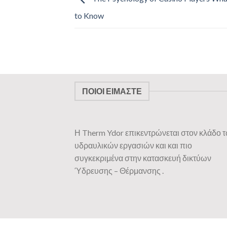
to Know
ΠΟΙΟΙ ΕΊΜΑΣΤΕ
Η Therm Ydor επικεντρώνεται στον κλάδο 
υδραυλικών εργασιών και και πιο
συγκεκριμένα στην κατασκευή δικτύων
Ύδρευσης – Θέρμανσης .