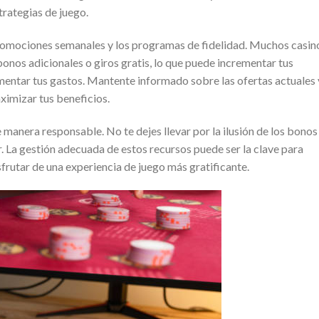
trategias de juego.
omociones semanales y los programas de fidelidad. Muchos casin
onos adicionales o giros gratis, lo que puede incrementar tus
entar tus gastos. Mantente informado sobre las ofertas actuales 
aximizar tus beneficios.
manera responsable. No te dejes llevar por la ilusión de los bonos
. La gestión adecuada de estos recursos puede ser la clave para
sfrutar de una experiencia de juego más gratificante.