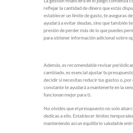
La gestión financiera en el juego comienza c
reflejar la cantidad de dinero que estás dispu
establecer un límite de gasto, te aseguras d
ayudará a evitar deudas, sino que también te 
presión de perder más de lo que puedes per
para obtener información adicional sobre op
Además, es recomendable revisar periódicam
cambiado, es esencial ajustar tu presupuesto
decidir si necesitas reducir tus gastos o, por
constante te ayudará a mantenerte en la send
funcionan mejor para ti.
No olvides que el presupuesto no solo abarca
dedicas a ello. Establecer límites temporales
manteniendo así un equilibrio saludable entre