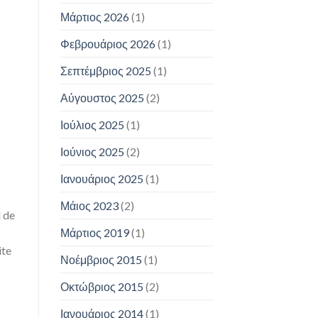
Μάρτιος 2026
(1)
Φεβρουάριος 2026
(1)
Σεπτέμβριος 2025
(1)
Αύγουστος 2025
(2)
Ιούλιος 2025
(1)
Ιούνιος 2025
(2)
Ιανουάριος 2025
(1)
Μάιος 2023
(2)
d de
Μάρτιος 2019
(1)
ite
Νοέμβριος 2015
(1)
Οκτώβριος 2015
(2)
Ιανουάριος 2014
(1)