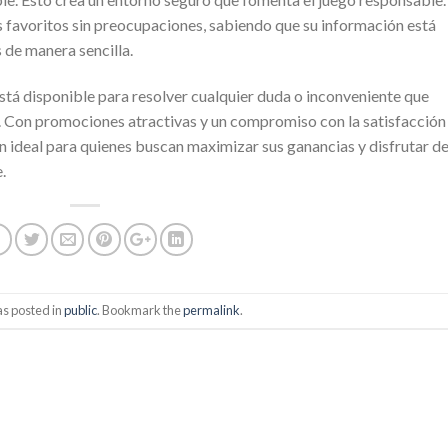
s favoritos sin preocupaciones, sabiendo que su información está
 de manera sencilla.
 está disponible para resolver cualquier duda o inconveniente que
o. Con promociones atractivas y un compromiso con la satisfacción
n ideal para quienes buscan maximizar sus ganancias y disfrutar d
.
as posted in
public
. Bookmark the
permalink
.