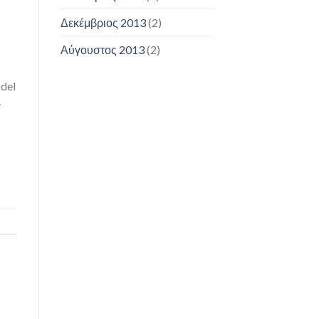
Δεκέμβριος 2013
(2)
Αύγουστος 2013
(2)
 del
e