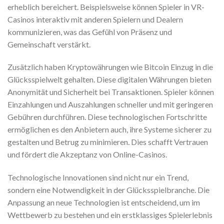
erheblich bereichert. Beispielsweise können Spieler in VR-
Casinos interaktiv mit anderen Spielern und Dealern
kommunizieren, was das Gefühl von Präsenz und
Gemeinschaft verstärkt.
Zusätzlich haben Kryptowährungen wie Bitcoin Einzug in die
Glücksspielwelt gehalten. Diese digitalen Währungen bieten
Anonymität und Sicherheit bei Transaktionen. Spieler können
Einzahlungen und Auszahlungen schneller und mit geringeren
Gebühren durchführen. Diese technologischen Fortschritte
ermöglichen es den Anbietern auch, ihre Systeme sicherer zu
gestalten und Betrug zu minimieren. Dies schafft Vertrauen
und fördert die Akzeptanz von Online-Casinos.
Technologische Innovationen sind nicht nur ein Trend,
sondern eine Notwendigkeit in der Glücksspielbranche. Die
Anpassung an neue Technologien ist entscheidend, um im
Wettbewerb zu bestehen und ein erstklassiges Spielerlebnis