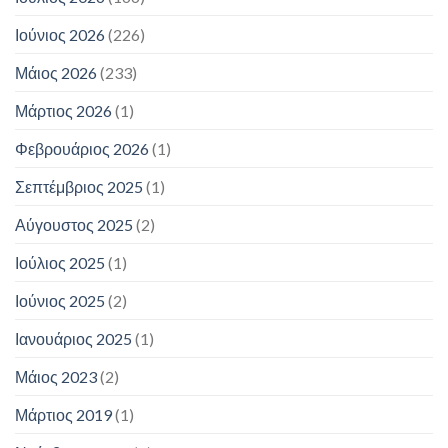
Ιούνιος 2026
(226)
Μάιος 2026
(233)
Μάρτιος 2026
(1)
Φεβρουάριος 2026
(1)
Σεπτέμβριος 2025
(1)
Αύγουστος 2025
(2)
Ιούλιος 2025
(1)
Ιούνιος 2025
(2)
Ιανουάριος 2025
(1)
Μάιος 2023
(2)
Μάρτιος 2019
(1)