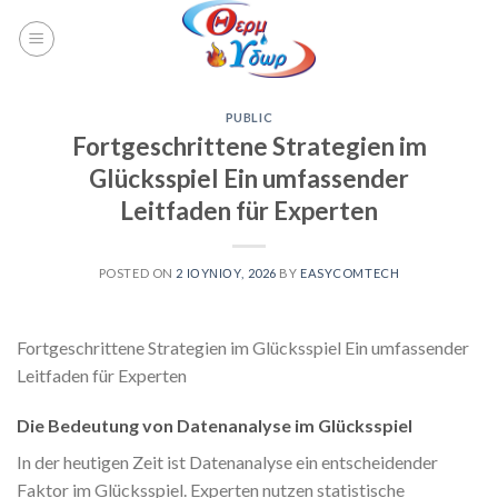
PUBLIC
Fortgeschrittene Strategien im
Glücksspiel Ein umfassender
Leitfaden für Experten
POSTED ON
2 ΙΟΥΝΊΟΥ, 2026
BY
EASYCOMTECH
Fortgeschrittene Strategien im Glücksspiel Ein umfassender
Leitfaden für Experten
Die Bedeutung von Datenanalyse im Glücksspiel
In der heutigen Zeit ist Datenanalyse ein entscheidender
Faktor im Glücksspiel. Experten nutzen statistische