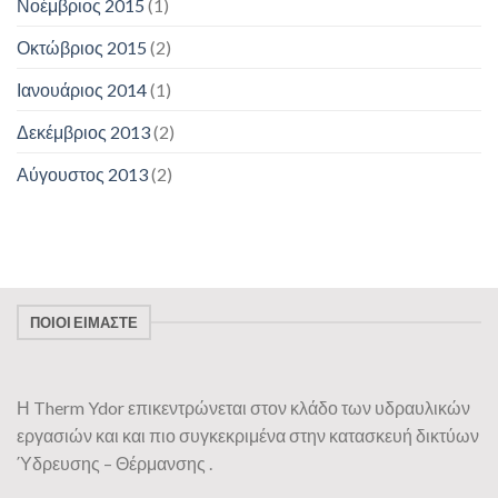
Νοέμβριος 2015
(1)
Οκτώβριος 2015
(2)
Ιανουάριος 2014
(1)
Δεκέμβριος 2013
(2)
Αύγουστος 2013
(2)
ΠΟΙΟΙ ΕΊΜΑΣΤΕ
Η Therm Ydor επικεντρώνεται στον κλάδο των υδραυλικών
εργασιών και και πιο συγκεκριμένα στην κατασκευή δικτύων
Ύδρευσης – Θέρμανσης .