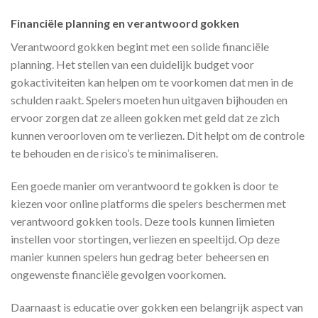
Financiële planning en verantwoord gokken
Verantwoord gokken begint met een solide financiële
planning. Het stellen van een duidelijk budget voor
gokactiviteiten kan helpen om te voorkomen dat men in de
schulden raakt. Spelers moeten hun uitgaven bijhouden en
ervoor zorgen dat ze alleen gokken met geld dat ze zich
kunnen veroorloven om te verliezen. Dit helpt om de controle
te behouden en de risico’s te minimaliseren.
Een goede manier om verantwoord te gokken is door te
kiezen voor online platforms die spelers beschermen met
verantwoord gokken tools. Deze tools kunnen limieten
instellen voor stortingen, verliezen en speeltijd. Op deze
manier kunnen spelers hun gedrag beter beheersen en
ongewenste financiële gevolgen voorkomen.
Daarnaast is educatie over gokken een belangrijk aspect van