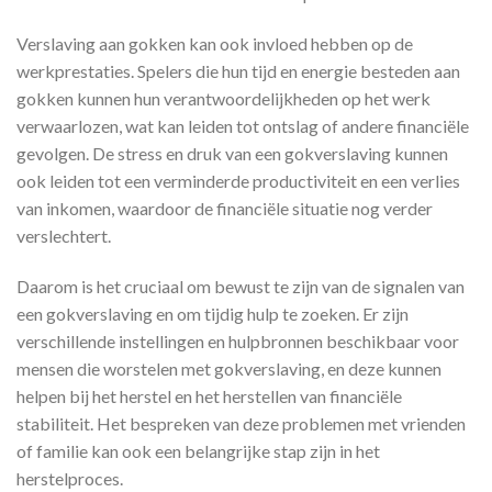
Verslaving aan gokken kan ook invloed hebben op de
werkprestaties. Spelers die hun tijd en energie besteden aan
gokken kunnen hun verantwoordelijkheden op het werk
verwaarlozen, wat kan leiden tot ontslag of andere financiële
gevolgen. De stress en druk van een gokverslaving kunnen
ook leiden tot een verminderde productiviteit en een verlies
van inkomen, waardoor de financiële situatie nog verder
verslechtert.
Daarom is het cruciaal om bewust te zijn van de signalen van
een gokverslaving en om tijdig hulp te zoeken. Er zijn
verschillende instellingen en hulpbronnen beschikbaar voor
mensen die worstelen met gokverslaving, en deze kunnen
helpen bij het herstel en het herstellen van financiële
stabiliteit. Het bespreken van deze problemen met vrienden
of familie kan ook een belangrijke stap zijn in het
herstelproces.