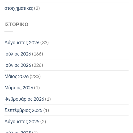
στοιχηματικες
(2)
ΙΣΤΟΡΙΚΌ
Αύγουστος 2026
(33)
Ιούλιος 2026
(166)
Ιούνιος 2026
(226)
Μάιος 2026
(233)
Μάρτιος 2026
(1)
Φεβρουάριος 2026
(1)
Σεπτέμβριος 2025
(1)
Αύγουστος 2025
(2)
Ιούλιος 2025
(1)