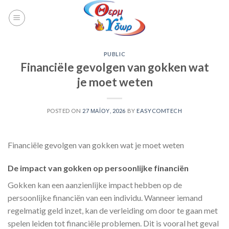
PUBLIC
Financiële gevolgen van gokken wat
je moet weten
POSTED ON
27 ΜΑΪ́ΟΥ, 2026
BY
EASYCOMTECH
Financiële gevolgen van gokken wat je moet weten
De impact van gokken op persoonlijke financiën
Gokken kan een aanzienlijke impact hebben op de
persoonlijke financiën van een individu. Wanneer iemand
regelmatig geld inzet, kan de verleiding om door te gaan met
spelen leiden tot financiële problemen. Dit is vooral het geval