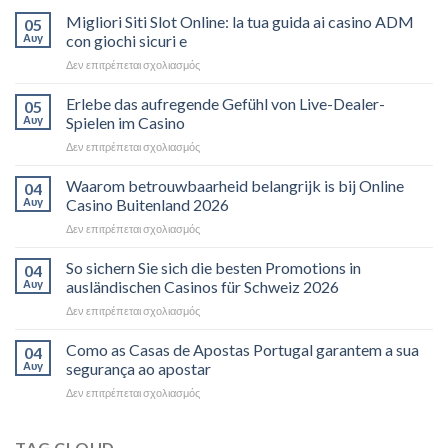
Migliori Siti Slot Online: la tua guida ai casino ADM
05
Αυγ
con giochi sicuri e
Δεν επιτρέπεται σχολιασμός
Erlebe das aufregende Gefühl von Live-Dealer-
05
Αυγ
Spielen im Casino
Δεν επιτρέπεται σχολιασμός
Waarom betrouwbaarheid belangrijk is bij Online
04
Αυγ
Casino Buitenland 2026
Δεν επιτρέπεται σχολιασμός
So sichern Sie sich die besten Promotions in
04
Αυγ
ausländischen Casinos für Schweiz 2026
Δεν επιτρέπεται σχολιασμός
Como as Casas de Apostas Portugal garantem a sua
04
Αυγ
segurança ao apostar
Δεν επιτρέπεται σχολιασμός
TAG CLOUD