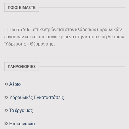
ΠΟΙΟΙ ΕΊΜΑΣΤΕ
Η Therm Ydor επικεντρώνεται στον κλάδο των υδραυλικών
εργασιών και και πιο συγκεκριμένα στην κατασκευή δικτύων
Ύδρευσης – Θέρμανσης .
ΠΛΗΡΟΦΟΡΊΕΣ
Αέριο
Υδραυλικές Εγκαταστάσεις
Τα έργα μας
Επικοινωνία