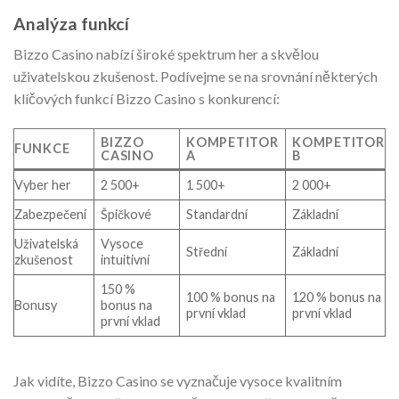
Analýza funkcí
Bizzo Casino nabízí široké spektrum her a skvělou
uživatelskou zkušenost. Podívejme se na srovnání některých
klíčových funkcí Bizzo Casino s konkurencí:
BIZZO
KOMPETITOR
KOMPETITOR
FUNKCE
CASINO
A
B
Vyber her
2 500+
1 500+
2 000+
Zabezpečení
Špičkové
Standardní
Základní
Uživatelská
Vysoce
Střední
Základní
zkušenost
intuitivní
150 %
100 % bonus na
120 % bonus na
Bonusy
bonus na
první vklad
první vklad
první vklad
Jak vidíte, Bizzo Casino se vyznačuje vysoce kvalitním