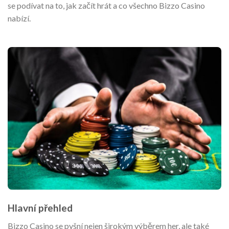
se podívat na to, jak začít hrát a co všechno Bizzo Casino
nabízí.
Hlavní přehled
Bizzo Casino se pyšní nejen širokým výběrem her, ale také