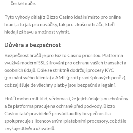
české hráče.
Tyto výhody dělají z Bizzo Casino ideální místo pro online
hraní, a to jak pro nováčky, tak pro zkušené hráče, kteří
hledají zábavu a možnost vyhrát.
Důvěra a bezpečnost
Bezpečnost hráčů je pro Bizzo Casino prioritou. Platforma
využívá moderní SSL šifrování pro ochranu vašich transakcí a
osobních údajů. Dále se striktně dodržují procesy KYC
(poznání svého klienta) a AML (proti praní špinavých peněz),
což zajišťuje, že všechny platby jsou bezpečné a legální.
Hráči mohou mít klid, vědoma si, že jejich údaje jsou chráněny
a že platforma pracuje na ochraně před podvody. Bizzo
Casino také pravidelně provádí audity bezpečnosti a
spolupracuje s licencovanými platebními procesory, což dále
zvyšuje důvěru uživatelů.