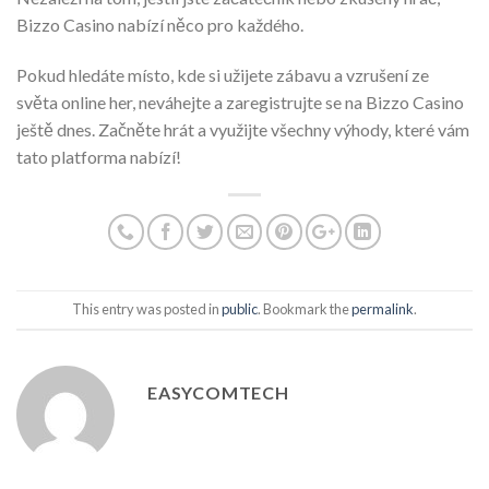
Bizzo Casino nabízí něco pro každého.
Pokud hledáte místo, kde si užijete zábavu a vzrušení ze
světa online her, neváhejte a zaregistrujte se na Bizzo Casino
ještě dnes. Začněte hrát a využijte všechny výhody, které vám
tato platforma nabízí!
This entry was posted in
public
. Bookmark the
permalink
.
EASYCOMTECH