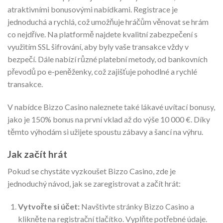
atraktivními bonusovými nabídkami. Registrace je
jednoduchá a rychlá, což umožňuje hráčům věnovat se hrám
co nejdříve. Na platformě najdete kvalitní zabezpečení s
využitím SSL šifrování, aby byly vaše transakce vždy v
bezpečí. Dále nabízí různé platební metody, od bankovních
převodů po e-peněženky, což zajišťuje pohodlné a rychlé
transakce.
V nabídce Bizzo Casino naleznete také lákavé uvítací bonusy,
jako je 150% bonus na první vklad až do výše 10 000 €. Díky
těmto výhodám si užijete spoustu zábavy a šancí na výhru.
Jak začít hrát
Pokud se chystáte vyzkoušet Bizzo Casino, zde je
jednoduchý návod, jak se zaregistrovat a začít hrát:
Vytvořte si účet:
Navštivte stránky Bizzo Casino a
klikněte na registrační tlačítko. Vyplňte potřebné údaje.