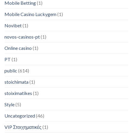
Mobile Betting
(1)
Mobile Casino Luckygem
(1)
Novibet
(1)
novos-casinos-pt
(1)
Online casino
(1)
PT
(1)
public
(614)
stoichimata
(1)
stoiximatikes
(1)
Style
(5)
Uncategorized
(46)
VIP Στοιχηματικές
(1)