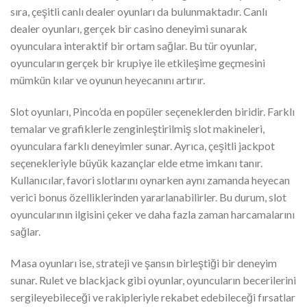
sıra, çeşitli canlı dealer oyunları da bulunmaktadır. Canlı
dealer oyunları, gerçek bir casino deneyimi sunarak
oyunculara interaktif bir ortam sağlar. Bu tür oyunlar,
oyuncuların gerçek bir krupiye ile etkileşime geçmesini
mümkün kılar ve oyunun heyecanını artırır.
Slot oyunları, Pinco’da en popüler seçeneklerden biridir. Farklı
temalar ve grafiklerle zenginleştirilmiş slot makineleri,
oyunculara farklı deneyimler sunar. Ayrıca, çeşitli jackpot
seçenekleriyle büyük kazançlar elde etme imkanı tanır.
Kullanıcılar, favori slotlarını oynarken aynı zamanda heyecan
verici bonus özelliklerinden yararlanabilirler. Bu durum, slot
oyuncularının ilgisini çeker ve daha fazla zaman harcamalarını
sağlar.
Masa oyunları ise, strateji ve şansın birleştiği bir deneyim
sunar. Rulet ve blackjack gibi oyunlar, oyuncuların becerilerini
sergileyebileceği ve rakipleriyle rekabet edebileceği fırsatlar