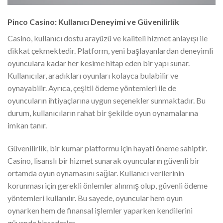
Pinco Casino: Kullanıcı Deneyimi ve Güvenilirlik
Casino, kullanıcı dostu arayüzü ve kaliteli hizmet anlayışı ile
dikkat çekmektedir. Platform, yeni başlayanlardan deneyimli
oyunculara kadar her kesime hitap eden bir yapı sunar.
Kullanıcılar, aradıkları oyunları kolayca bulabilir ve
oynayabilir. Ayrıca, çeşitli ödeme yöntemleri ile de
oyuncuların ihtiyaçlarına uygun seçenekler sunmaktadır. Bu
durum, kullanıcıların rahat bir şekilde oyun oynamalarına
imkan tanır.
Güvenilirlik, bir kumar platformu için hayati öneme sahiptir.
Casino, lisanslı bir hizmet sunarak oyuncuların güvenli bir
ortamda oyun oynamasını sağlar. Kullanıcı verilerinin
korunması için gerekli önlemler alınmış olup, güvenli ödeme
yöntemleri kullanılır. Bu sayede, oyuncular hem oyun
oynarken hem de finansal işlemler yaparken kendilerini
güvende hissederler.