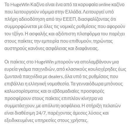
Το HugeWin Καζίνο είναι ένα από τα κορυφαία online καζίνο
που λειτουργούν νόμιμα στην Ελλάδα. Λειτουργεί υπό
πλήρη αδειοδότηση από την ΕΕΕΠ, διασφαλίζοντας ότι
συμμορφώνεται με όλες τις νομικές ρυθμίσεις που αφορούν
τον τζόγο. Η ασφαλής και αξιόπιστη πλατφόρμα του παρέχει
στους παίκτες την εμπειρία που επιθυμούν, τηρώντας
αυστηρούς κανόνες ασφάλειας και διαφάνειας.
Οι παίκτες στο HugeWin μπορούν να απολαμβάνουν μια
ευρεία γκάμα παιχνιδιών, από κλασικούς κουλοχέρηδες έως
ζωντανά παιχνίδια με dealers, όλα υπό τις ρυθμίσεις που
επιβάλλει η ελληνική νομοθεσία. Τα γενναιόδωρα μπόνους
καλωσορίσματος και οι εβδομαδιαίες προσφορές
προσφέρουν στους παίκτες επιπλέον κίνητρα να
συμμετάσχουν, με απόλυτη ασφάλεια. Η στήριξη πελατών
είναι διαθέσιμη 24/7, παρέχοντας άμεσες λύσεις και
εξειδικευμένες υπηρεσίες στους χρήστες.