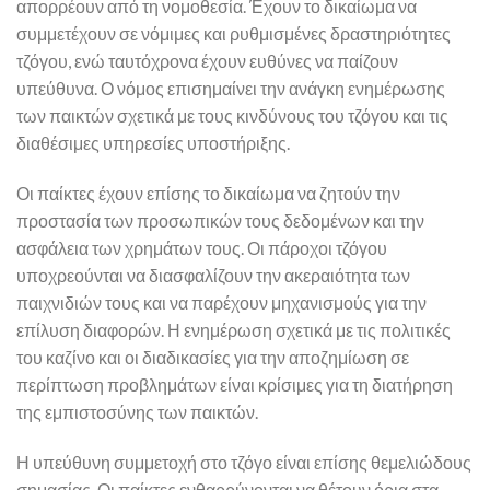
απορρέουν από τη νομοθεσία. Έχουν το δικαίωμα να
συμμετέχουν σε νόμιμες και ρυθμισμένες δραστηριότητες
τζόγου, ενώ ταυτόχρονα έχουν ευθύνες να παίζουν
υπεύθυνα. Ο νόμος επισημαίνει την ανάγκη ενημέρωσης
των παικτών σχετικά με τους κινδύνους του τζόγου και τις
διαθέσιμες υπηρεσίες υποστήριξης.
Οι παίκτες έχουν επίσης το δικαίωμα να ζητούν την
προστασία των προσωπικών τους δεδομένων και την
ασφάλεια των χρημάτων τους. Οι πάροχοι τζόγου
υποχρεούνται να διασφαλίζουν την ακεραιότητα των
παιχνιδιών τους και να παρέχουν μηχανισμούς για την
επίλυση διαφορών. Η ενημέρωση σχετικά με τις πολιτικές
του καζίνο και οι διαδικασίες για την αποζημίωση σε
περίπτωση προβλημάτων είναι κρίσιμες για τη διατήρηση
της εμπιστοσύνης των παικτών.
Η υπεύθυνη συμμετοχή στο τζόγο είναι επίσης θεμελιώδους
σημασίας. Οι παίκτες ενθαρρύνονται να θέτουν όρια στα