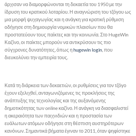
άρχισαν να διαμορφώνονται τη δεκαετία του 1950 με την
ίδρυση του κρατικού λοταρίου. Η αναγνώριση του τζόγου ως
μια μορφή ψυχαγωγίας και η ανάγκη για κρατική ρύθμιση
οδήγησε στη δημιουργία νομικών πλαισίων που θα
προστατεύουν τους παίκτες και την κοινωνία. Στο HugeWin
Καζίνο, οι παίκτες μπορούν να αντικρύσουν τις πιο
σύγχρονες δυνατότητες, όπως η
hugewin login
, που
διευκολύνει την εμπειρία τους.
Κατά τη διάρκεια των δεκαετιών, οι ρυθμίσεις για τον τζόγο
έχουν εξελιχθεί, ανταγωνιζόμενες τις προκλήσεις της
ανάπτυξης της τεχνολογίας και της αυξανόμενης
δημοτικότητας των online καζίνο. Η ανάγκη να διασφαλιστεί
η ακεραιότητα των παιχνιδιών και η προστασία των
ευάλωτων ατόμων οδήγησε στη θέσπιση αυστηρότερων
κανόνων. Σημαντικά βήματα έγιναν το 2011, όταν ψηφίστηκε