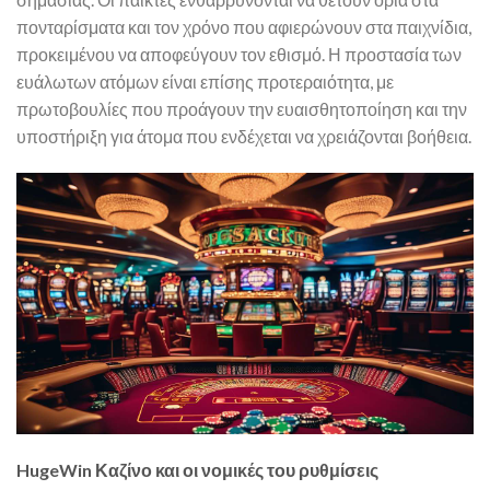
πονταρίσματα και τον χρόνο που αφιερώνουν στα παιχνίδια,
προκειμένου να αποφεύγουν τον εθισμό. Η προστασία των
ευάλωτων ατόμων είναι επίσης προτεραιότητα, με
πρωτοβουλίες που προάγουν την ευαισθητοποίηση και την
υποστήριξη για άτομα που ενδέχεται να χρειάζονται βοήθεια.
HugeWin Καζίνο και οι νομικές του ρυθμίσεις