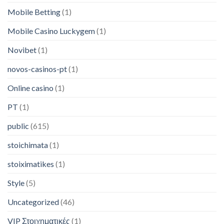
Mobile Betting
(1)
Mobile Casino Luckygem
(1)
Novibet
(1)
novos-casinos-pt
(1)
Online casino
(1)
PT
(1)
public
(615)
stoichimata
(1)
stoiximatikes
(1)
Style
(5)
Uncategorized
(46)
VIP Στοιχηματικές
(1)