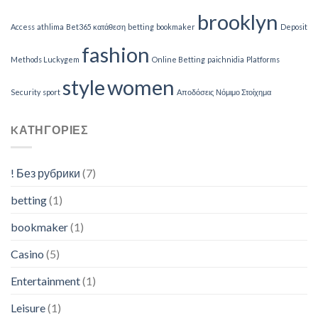
brooklyn
Access
athlima
Bet365 κατάθεση
betting
bookmaker
Deposit
fashion
Methods Luckygem
Online Betting
paichnidia
Platforms
style
women
Security
sport
Αποδόσεις
Νόμιμο Στοίχημα
KΑΤΗΓΟΡΊΕΣ
! Без рубрики
(7)
betting
(1)
bookmaker
(1)
Casino
(5)
Entertainment
(1)
Leisure
(1)