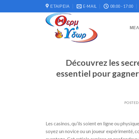
ΕΤΑΙΡΕΙΑ
E-MAIL
08:00 - 17:00
ΜΕΛ
Découvrez les secre
essentiel pour gagner 
POSTED
Les casinos, qu’ils soient en ligne ou physiqu
soyez un novice ou un joueur expérimenté, 
avantage. Cet article explore en profondeur l