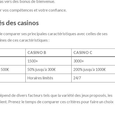
as vers des bonus de bienvenue.
er vos compétences et votre confiance.
és des casinos
 de comparer ses principales caractéristiques avec celles de ses
ines de ces caractéristiques :
CASINO B
CASINO C
1500+
3000+
à 500€
50% jusqu’à 300€
200% jusqu’à 1000€
Horaires limités
24/7
pend de divers facteurs tels que la variété des jeux proposés, les
client. Prenez le temps de comparer ces critères pour faire un choix