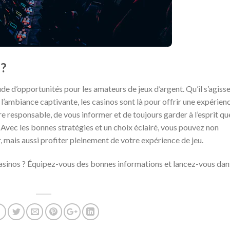
 ?
ude d’opportunités pour les amateurs de jeux d’argent. Qu’il s’agiss
 l’ambiance captivante, les casinos sont là pour offrir une expérien
e responsable, de vous informer et de toujours garder à l’esprit qu
 Avec les bonnes stratégies et un choix éclairé, vous pouvez non
mais aussi profiter pleinement de votre expérience de jeu.
asinos ? Équipez-vous des bonnes informations et lancez-vous dan