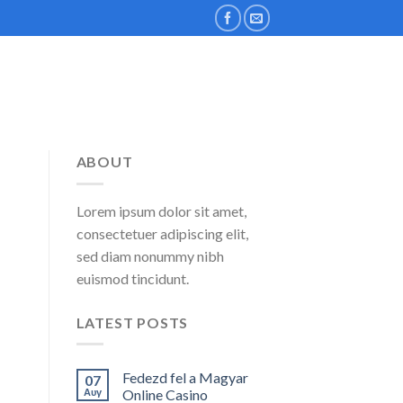
ABOUT
Lorem ipsum dolor sit amet,
consectetuer adipiscing elit,
sed diam nonummy nibh
euismod tincidunt.
LATEST POSTS
Fedezd fel a Magyar
07
Αυγ
Online Casino