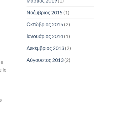
Μάρτιος 2019
(1)
Νοέμβριος 2015
(1)
Οκτώβριος 2015
(2)
Ιανουάριος 2014
(1)
Δεκέμβριος 2013
(2)
e
Αύγουστος 2013
(2)
ce
e le
s