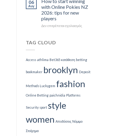
How to start winning
06
Αυγ
with Online Pokies NZ
2026: tips for new
players
Δεν επιτρέπεται σχολιασμός
TAG CLOUD
Access
athlima
Bet365 κατάθεση
betting
brooklyn
bookmaker
Deposit
fashion
Methods Luckygem
Online Betting
paichnidia
Platforms
style
Security
sport
women
Αποδόσεις
Νόμιμο
Στοίχημα