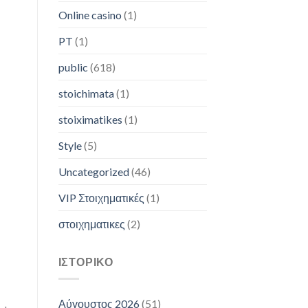
Online casino
(1)
PT
(1)
public
(618)
stoichimata
(1)
stoiximatikes
(1)
Style
(5)
Uncategorized
(46)
VIP Στοιχηματικές
(1)
στοιχηματικες
(2)
ΙΣΤΟΡΙΚΌ
Αύγουστος 2026
(51)