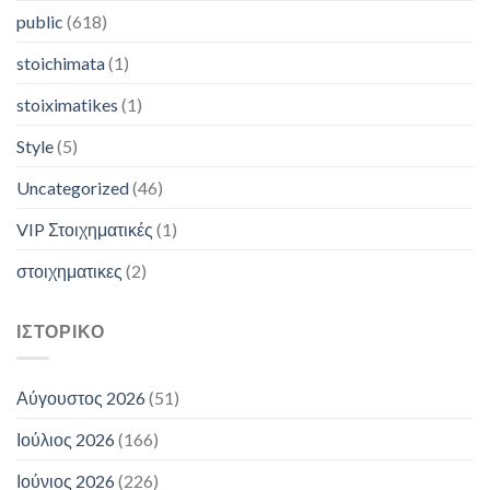
public
(618)
stoichimata
(1)
stoiximatikes
(1)
Style
(5)
Uncategorized
(46)
VIP Στοιχηματικές
(1)
στοιχηματικες
(2)
ΙΣΤΟΡΙΚΌ
Αύγουστος 2026
(51)
Ιούλιος 2026
(166)
Ιούνιος 2026
(226)