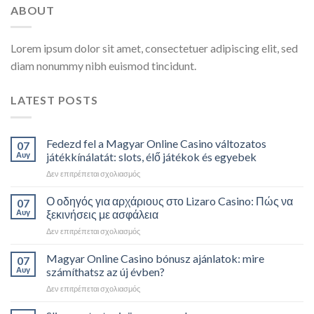
ABOUT
Lorem ipsum dolor sit amet, consectetuer adipiscing elit, sed
diam nonummy nibh euismod tincidunt.
LATEST POSTS
Fedezd fel a Magyar Online Casino változatos
07
Αυγ
játékkínálatát: slots, élő játékok és egyebek
Δεν επιτρέπεται σχολιασμός
Ο οδηγός για αρχάριους στο Lizaro Casino: Πώς να
07
Αυγ
ξεκινήσεις με ασφάλεια
Δεν επιτρέπεται σχολιασμός
Magyar Online Casino bónusz ajánlatok: mire
07
Αυγ
számíthatsz az új évben?
Δεν επιτρέπεται σχολιασμός