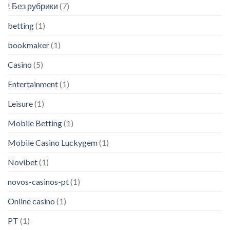
! Без рубрики
(7)
betting
(1)
bookmaker
(1)
Casino
(5)
Entertainment
(1)
Leisure
(1)
Mobile Betting
(1)
Mobile Casino Luckygem
(1)
Novibet
(1)
novos-casinos-pt
(1)
Online casino
(1)
PT
(1)