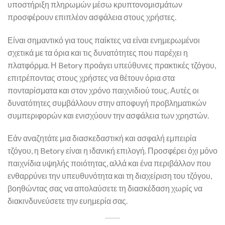
υποστήριξη πληρωμών μέσω κρυπτονομισμάτων
προσφέρουν επιπλέον ασφάλεια στους χρήστες.
Είναι σημαντικό για τους παίκτες να είναι ενημερωμένοι
σχετικά με τα όρια και τις δυνατότητες που παρέχει η
πλατφόρμα. Η Betory προάγει υπεύθυνες πρακτικές τζόγου,
επιτρέποντας στους χρήστες να θέτουν όρια στα
πονταρίσματα και στον χρόνο παιχνιδιού τους. Αυτές οι
δυνατότητες συμβάλλουν στην αποφυγή προβληματικών
συμπεριφορών και ενισχύουν την ασφάλεια των χρηστών.
Εάν αναζητάτε μια διασκεδαστική και ασφαλή εμπειρία
τζόγου, η Betory είναι η ιδανική επιλογή. Προσφέρει όχι μόνο
παιχνίδια υψηλής ποιότητας, αλλά και ένα περιβάλλον που
ενθαρρύνει την υπευθυνότητα και τη διαχείριση του τζόγου,
βοηθώντας σας να απολαύσετε τη διασκέδαση χωρίς να
διακινδυνεύσετε την ευημερία σας.