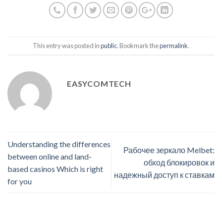
This entry was posted in
public
. Bookmark the
permalink
.
EASYCOMTECH
Understanding the differences
Рабочее зеркало Melbet:
between online and land-
обход блокировок и
based casinos Which is right
надежный доступ к ставкам
for you