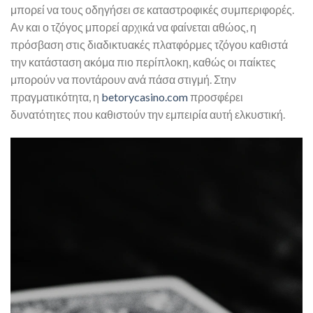
μπορεί να τους οδηγήσει σε καταστροφικές συμπεριφορές.
Αν και ο τζόγος μπορεί αρχικά να φαίνεται αθώος, η
πρόσβαση στις διαδικτυακές πλατφόρμες τζόγου καθιστά
την κατάσταση ακόμα πιο περίπλοκη, καθώς οι παίκτες
μπορούν να ποντάρουν ανά πάσα στιγμή. Στην
πραγματικότητα, η
betorycasino.com
προσφέρει
δυνατότητες που καθιστούν την εμπειρία αυτή ελκυστική.