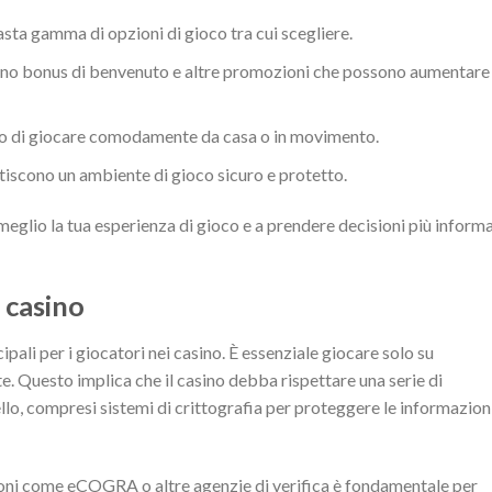
asta gamma di opzioni di gioco tra cui scegliere.
no bonus di benvenuto e altre promozioni che possono aumentare 
ono di giocare comodamente da casa o in movimento.
tiscono un ambiente di gioco sicuro e protetto.
 meglio la tua esperienza di gioco e a prendere decisioni più inform
i casino
pali per i giocatori nei casino. È essenziale giocare solo su
e. Questo implica che il casino debba rispettare una serie di
ello, compresi sistemi di crittografia per proteggere le informazion
azioni come eCOGRA o altre agenzie di verifica è fondamentale per