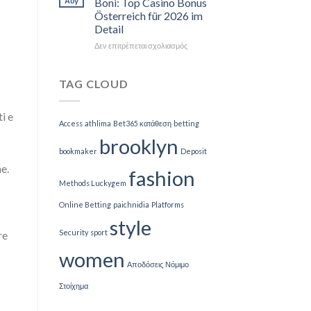
Αυγ
Boni: Top Casino Bonus
Österreich für 2026 im
Detail
Δεν επιτρέπεται σχολιασμός
TAG CLOUD
i e
Access
athlima
Bet365 κατάθεση
betting
brooklyn
bookmaker
Deposit
e.
fashion
Methods Luckygem
Online Betting
paichnidia
Platforms
style
Security
sport
re
women
Αποδόσεις
Νόμιμο
Στοίχημα