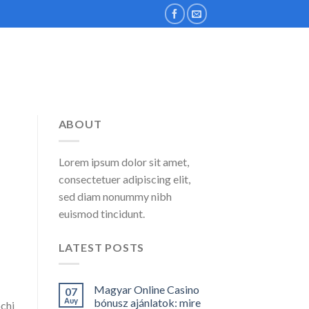
ABOUT
Lorem ipsum dolor sit amet,
consectetuer adipiscing elit,
sed diam nonummy nibh
euismod tincidunt.
LATEST POSTS
Magyar Online Casino
07
Αυγ
bónusz ajánlatok: mire
ochi