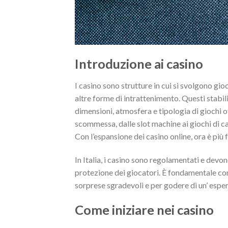
Introduzione ai casino
I casino sono strutture in cui si svolgono gi
altre forme di intrattenimento. Questi stabili
dimensioni, atmosfera e tipologia di giochi o
scommessa, dalle slot machine ai giochi di ca
Con l’espansione dei casino online, ora è più 
In Italia, i casino sono regolamentati e devo
protezione dei giocatori. È fondamentale comp
sorprese sgradevoli e per godere di un’ espe
Come iniziare nei casino