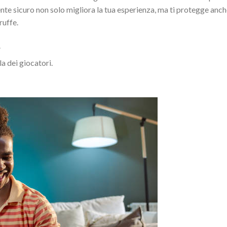
nte sicuro non solo migliora la tua esperienza, ma ti protegge anc
ruffe.
.
a dei giocatori.