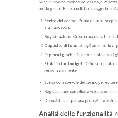
Se sei nuovo nel mondo dei casino, è importan
modo giusto. Ecco una lista di suggerimenti p
Scelta del casino:
Prima di tutto, scegli u
altri giocatori.
Registrazione:
Crea un account, fornendo
Deposito di fondi:
Scegli un metodo di p
Esplora i giochi:
Dai un’occhiata ai vari gi
Stabilisci un budget:
Definisci quanto se
responsabilmente.
Scelta consapevole del casino per evitare 
Registrazione semplice e veloce per inizia
Depositi sicuri per una protezione ottimal
Analisi delle funzionalità 