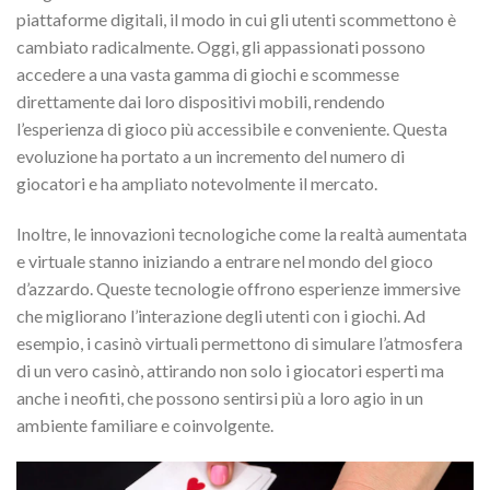
piattaforme digitali, il modo in cui gli utenti scommettono è
cambiato radicalmente. Oggi, gli appassionati possono
accedere a una vasta gamma di giochi e scommesse
direttamente dai loro dispositivi mobili, rendendo
l’esperienza di gioco più accessibile e conveniente. Questa
evoluzione ha portato a un incremento del numero di
giocatori e ha ampliato notevolmente il mercato.
Inoltre, le innovazioni tecnologiche come la realtà aumentata
e virtuale stanno iniziando a entrare nel mondo del gioco
d’azzardo. Queste tecnologie offrono esperienze immersive
che migliorano l’interazione degli utenti con i giochi. Ad
esempio, i casinò virtuali permettono di simulare l’atmosfera
di un vero casinò, attirando non solo i giocatori esperti ma
anche i neofiti, che possono sentirsi più a loro agio in un
ambiente familiare e coinvolgente.