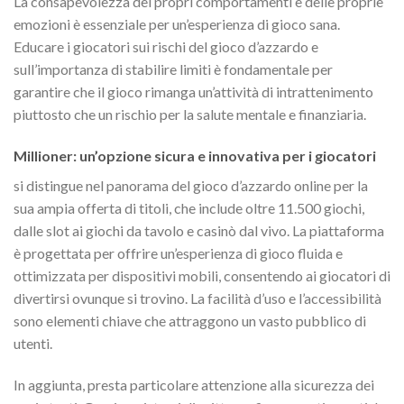
La consapevolezza dei propri comportamenti e delle proprie
emozioni è essenziale per un’esperienza di gioco sana.
Educare i giocatori sui rischi del gioco d’azzardo e
sull’importanza di stabilire limiti è fondamentale per
garantire che il gioco rimanga un’attività di intrattenimento
piuttosto che un rischio per la salute mentale e finanziaria.
Millioner: un’opzione sicura e innovativa per i giocatori
si distingue nel panorama del gioco d’azzardo online per la
sua ampia offerta di titoli, che include oltre 11.500 giochi,
dalle slot ai giochi da tavolo e casinò dal vivo. La piattaforma
è progettata per offrire un’esperienza di gioco fluida e
ottimizzata per dispositivi mobili, consentendo ai giocatori di
divertirsi ovunque si trovino. La facilità d’uso e l’accessibilità
sono elementi chiave che attraggono un vasto pubblico di
utenti.
In aggiunta, presta particolare attenzione alla sicurezza dei