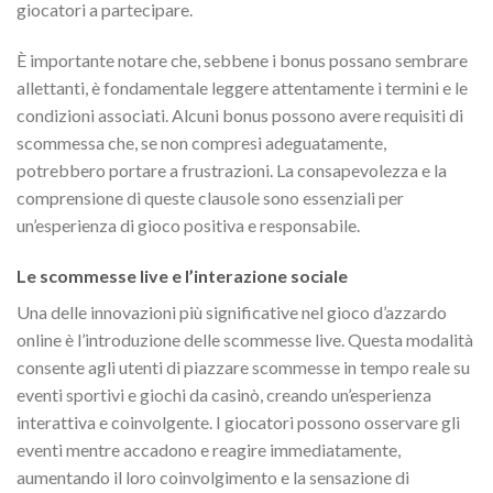
giocatori a partecipare.
È importante notare che, sebbene i bonus possano sembrare
allettanti, è fondamentale leggere attentamente i termini e le
condizioni associati. Alcuni bonus possono avere requisiti di
scommessa che, se non compresi adeguatamente,
potrebbero portare a frustrazioni. La consapevolezza e la
comprensione di queste clausole sono essenziali per
un’esperienza di gioco positiva e responsabile.
Le scommesse live e l’interazione sociale
Una delle innovazioni più significative nel gioco d’azzardo
online è l’introduzione delle scommesse live. Questa modalità
consente agli utenti di piazzare scommesse in tempo reale su
eventi sportivi e giochi da casinò, creando un’esperienza
interattiva e coinvolgente. I giocatori possono osservare gli
eventi mentre accadono e reagire immediatamente,
aumentando il loro coinvolgimento e la sensazione di