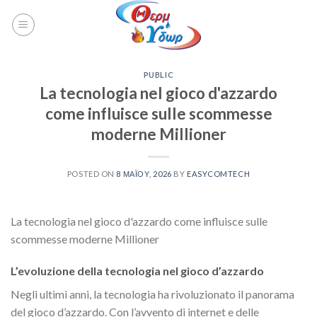
PUBLIC
La tecnologia nel gioco d'azzardo
come influisce sulle scommesse
moderne Millioner
POSTED ON
8 ΜΑΪ́ΟΥ, 2026
BY
EASYCOMTECH
La tecnologia nel gioco d'azzardo come influisce sulle
scommesse moderne Millioner
L’evoluzione della tecnologia nel gioco d’azzardo
Negli ultimi anni, la tecnologia ha rivoluzionato il panorama
del gioco d’azzardo. Con l’avvento di internet e delle