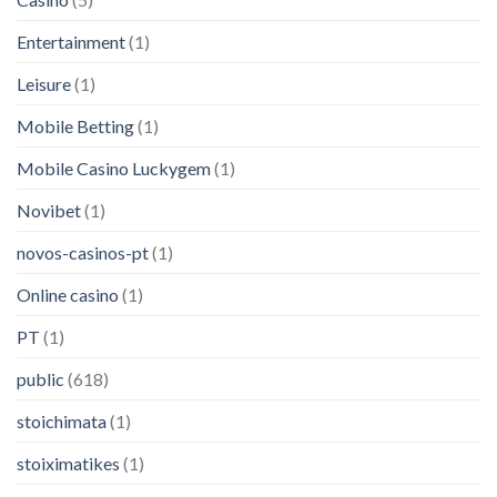
Entertainment
(1)
Leisure
(1)
Mobile Betting
(1)
Mobile Casino Luckygem
(1)
Novibet
(1)
novos-casinos-pt
(1)
Online casino
(1)
PT
(1)
public
(618)
stoichimata
(1)
stoiximatikes
(1)