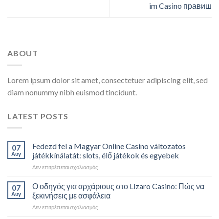
im Casino правиш
ABOUT
Lorem ipsum dolor sit amet, consectetuer adipiscing elit, sed
diam nonummy nibh euismod tincidunt.
LATEST POSTS
Fedezd fel a Magyar Online Casino változatos
07
Αυγ
játékkínálatát: slots, élő játékok és egyebek
Δεν επιτρέπεται σχολιασμός
Ο οδηγός για αρχάριους στο Lizaro Casino: Πώς να
07
Αυγ
ξεκινήσεις με ασφάλεια
Δεν επιτρέπεται σχολιασμός