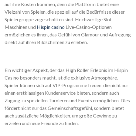
auf ihre Kosten kommen, denn die Plattform bietet eine
Vielzahl von Spielen, die speziell auf die Bedürfnisse dieser
Spielergruppe zugeschnitten sind. Hochwertige Slot-
Maschinen und
Hispin casino
Live-Casino-Optionen
ermöglichen es ihnen, das Gefühl von Glamour und Aufregung
direkt auf ihren Bildschirmen zu erleben.
Ein wichtiger Aspekt, der das High Roller Erlebnis im Hispin
Casino besonders macht, ist die exklusive Atmosphäre.
Spieler können sich auf VIP-Programme freuen, die nicht nur
einen erstklassigen Kundenservice bieten, sondern auch
Zugang zu speziellen Turnieren und Events ermöglichen. Dies
fördert nicht nur das Gemeinschaftsgefühl, sondern bietet
auch zusätzliche Möglichkeiten, um große Gewinne zu
erzielen und neue Freunde zu finden.