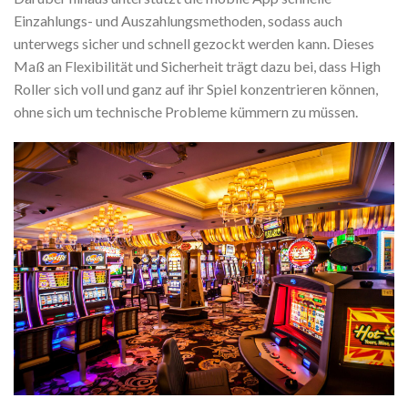
Einzahlungs- und Auszahlungsmethoden, sodass auch
unterwegs sicher und schnell gezockt werden kann. Dieses
Maß an Flexibilität und Sicherheit trägt dazu bei, dass High
Roller sich voll und ganz auf ihr Spiel konzentrieren können,
ohne sich um technische Probleme kümmern zu müssen.