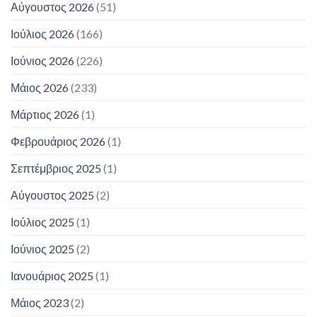
Αύγουστος 2026
(51)
Ιούλιος 2026
(166)
Ιούνιος 2026
(226)
Μάιος 2026
(233)
Μάρτιος 2026
(1)
Φεβρουάριος 2026
(1)
Σεπτέμβριος 2025
(1)
Αύγουστος 2025
(2)
Ιούλιος 2025
(1)
Ιούνιος 2025
(2)
Ιανουάριος 2025
(1)
Μάιος 2023
(2)