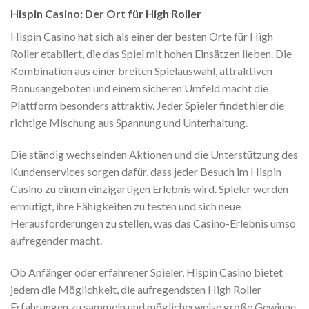
Hispin Casino: Der Ort für High Roller
Hispin Casino hat sich als einer der besten Orte für High
Roller etabliert, die das Spiel mit hohen Einsätzen lieben. Die
Kombination aus einer breiten Spielauswahl, attraktiven
Bonusangeboten und einem sicheren Umfeld macht die
Plattform besonders attraktiv. Jeder Spieler findet hier die
richtige Mischung aus Spannung und Unterhaltung.
Die ständig wechselnden Aktionen und die Unterstützung des
Kundenservices sorgen dafür, dass jeder Besuch im Hispin
Casino zu einem einzigartigen Erlebnis wird. Spieler werden
ermutigt, ihre Fähigkeiten zu testen und sich neue
Herausforderungen zu stellen, was das Casino-Erlebnis umso
aufregender macht.
Ob Anfänger oder erfahrener Spieler, Hispin Casino bietet
jedem die Möglichkeit, die aufregendsten High Roller
Erfahrungen zu sammeln und möglicherweise große Gewinne