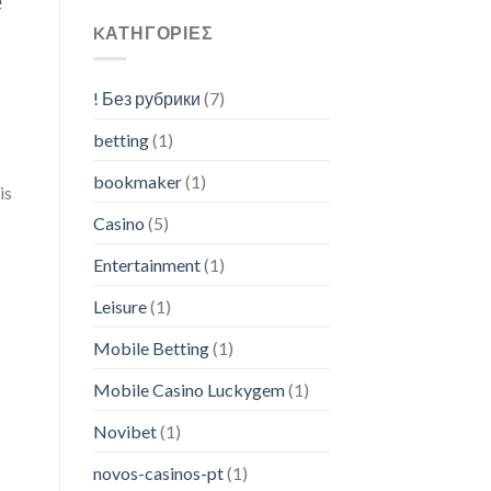
KΑΤΗΓΟΡΊΕΣ
! Без рубрики
(7)
betting
(1)
bookmaker
(1)
is
Casino
(5)
Entertainment
(1)
Leisure
(1)
Mobile Betting
(1)
Mobile Casino Luckygem
(1)
Novibet
(1)
novos-casinos-pt
(1)