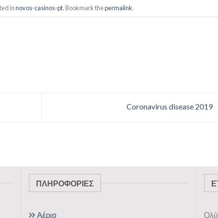
ted in
novos-casinos-pt
. Bookmark the
permalink
.
Coronavirus disease 2019
ΠΛΗΡΟΦΟΡΊΕΣ
Ε
Αέριο
Ολύ