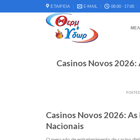
ΕΤΑΙΡΕΙΑ
E-MAIL
08:00 - 17:00
ΜΕΛ
Casinos Novos 2026: 
POSTE
Casinos Novos 2026: As
Nacionais
O mercado de entretenimento de casino digi