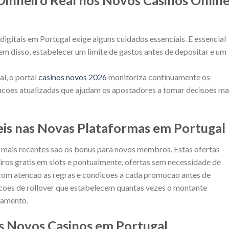
digitais em Portugal exige alguns cuidados essenciais. E essencial
em disso, estabelecer um limite de gastos antes de depositar e um
l, o portal
casinos novos 2026
monitoriza continuamente os
iacoes atualizadas que ajudam os apostadores a tomar decisoes ma
eis nas Novas Plataformas em Portugal
mais recentes sao os bonus para novos membros. Estas ofertas
giros gratis em slots e pontualmente, ofertas sem necessidade de
 com atencao as regras e condicoes a cada promocao antes de
icoes de rollover que estabelecem quantas vezes o montante
tamento.
os Novos Casinos em Portugal