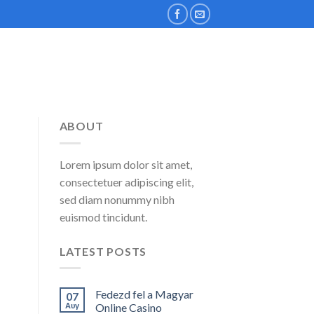
ABOUT
Lorem ipsum dolor sit amet,
consectetuer adipiscing elit,
sed diam nonummy nibh
euismod tincidunt.
LATEST POSTS
Fedezd fel a Magyar
07
Αυγ
Online Casino