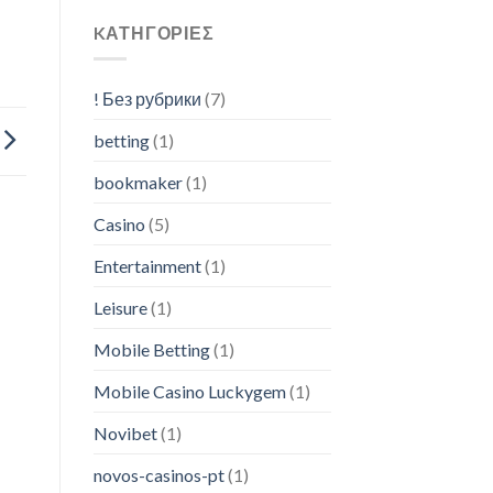
KΑΤΗΓΟΡΊΕΣ
! Без рубрики
(7)
betting
(1)
bookmaker
(1)
Casino
(5)
Entertainment
(1)
Leisure
(1)
Mobile Betting
(1)
Mobile Casino Luckygem
(1)
Novibet
(1)
novos-casinos-pt
(1)