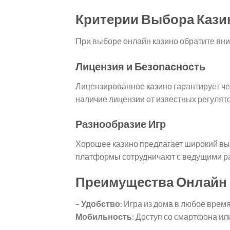
Критерии Выбора Кази
При выборе онлайн казино обратите вн
Лицензия и Безопасность
Лицензированное казино гарантирует че
наличие лицензии от известных регулят
Разнообразие Игр
Хорошее казино предлагает широкий выбо
платформы сотрудничают с ведущими ра
Преимущества Онлайн 
–
Удобство
: Игра из дома в любое врем
Мобильность
: Доступ со смартфона и