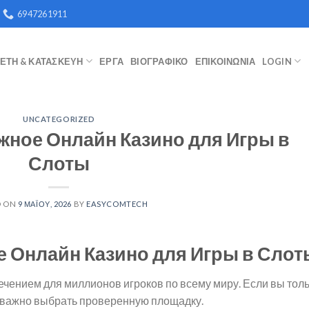
6947261911
ΕΤΗ & ΚΑΤΑΣΚΕΥΗ
ΕΡΓΑ
ΒΙΟΓΡΑΦΙΚΟ
ΕΠΙΚΟΙΝΩΝΙΑ
LOGIN
UNCATEGORIZED
жное Онлайн Казино для Игры в
Слоты
D ON
9 ΜΑΪ́ΟΥ, 2026
BY
EASYCOMTECH
 Онлайн Казино для Игры в Слот
чением для миллионов игроков по всему миру. Если вы тол
р, важно выбрать проверенную площадку.