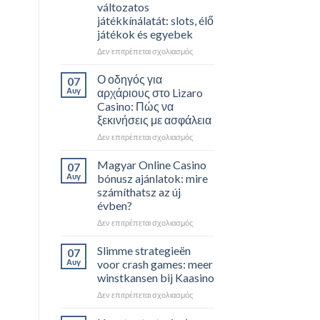
változatos
játékkínálatát: slots, élő
játékok és egyebek
Δεν επιτρέπεται σχολιασμός
Ο οδηγός για
07
Αυγ
αρχάριους στο Lizaro
Casino: Πώς να
ξεκινήσεις με ασφάλεια
Δεν επιτρέπεται σχολιασμός
Magyar Online Casino
07
Αυγ
bónusz ajánlatok: mire
számíthatsz az új
évben?
Δεν επιτρέπεται σχολιασμός
Slimme strategieën
07
Αυγ
voor crash games: meer
winstkansen bij Kaasino
Δεν επιτρέπεται σχολιασμός