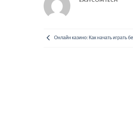
Онлайн казино: Как начать играть б