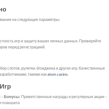
но
имание на следующие параметры:
стность игр и защиту ваших личных данных. Проверяйте
оров перед регистрацией.
р слотов, рулетки, блэкджека и других игр. Качественные
зработчиками, такими как
atom casino
.
Игр
я –
Бонусы
: Приветственные награды и регулярные акции –
ли планшета