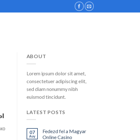
ABOUT
Lorem ipsum dolor sit amet,
consectetuer adipiscing elit,
sed diam nonummy nibh
euismod tincidunt.
LATEST POSTS
ы
ько
Fedezd fel a Magyar
07
Αυγ
Online Casino